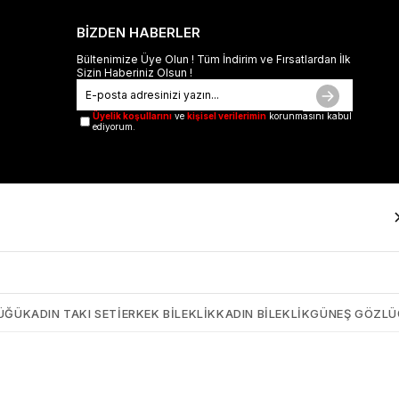
BİZDEN HABERLER
Bültenimize Üye Olun ! Tüm İndirim ve Fırsatlardan İlk
Sizin Haberiniz Olsun !
Üyelik koşullarını
ve
kişisel verilerimin
korunmasını kabul
ediyorum.
ÜĞÜ
KADIN TAKI SETI
ERKEK BILEKLIK
KADIN BILEKLIK
GÜNEŞ GÖZL