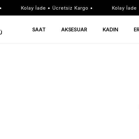
Kolay İade • Ücretsiz Kargo •
Kolay İade • 
SAAT
AKSESUAR
KADIN
E
Ü