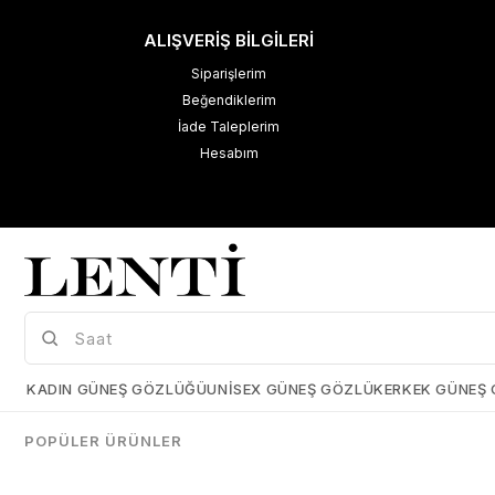
ALIŞVERİŞ BİLGİLERİ
Siparişlerim
Beğendiklerim
İade Taleplerim
Hesabım
M
K
Çerez Kullanımı
KADIN GÜNEŞ GÖZLÜĞÜ
UNISEX GÜNEŞ GÖZLÜK
ERKEK GÜNEŞ
Size daha iyi bir kullanıcı deneyimi sunabilmek için çerezler
kullanmaktayız. Detaylı bilgi için kişisel verilerin korunması hakkında
POPÜLER ÜRÜNLER
açıklama metnimizi
inceleyebilirsiniz.