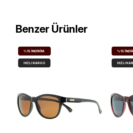
Benzer Ürünler
%15
İNDIRIM.
%15
İNDI
HIZLI KARGO
HIZLI KA