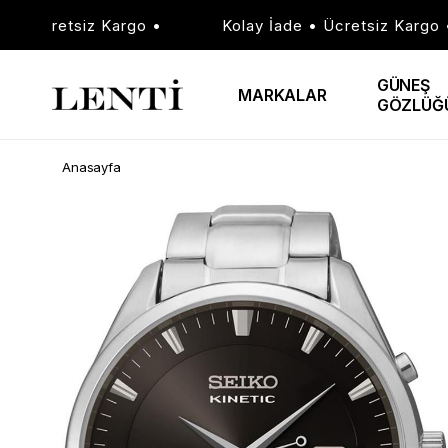
• Ücretsiz Kargo •
Kolay İade • Ücretsiz Kargo •
GÜNEŞ
MARKALAR
GÖZLÜĞ
Anasayfa