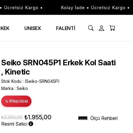
Ücretsiz Kargo •
Kolay İade • Ücretsiz Kargo •
RKEK
UNISEX
FALENTİ
Seiko SRN045P1 Erkek Kol Saati
, Kinetic
Stok Kodu
(Seiko-SRN045P)
Marka
:
Seiko
%
17
İNDIRIM
₺1.955,00
₺2.355,00
Ölçü Rehberi
Resmi Satıcı