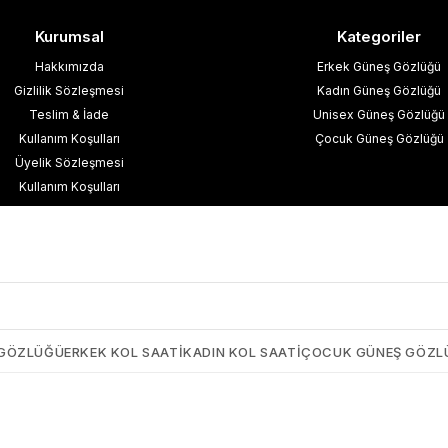
Kurumsal
Kategoriler
Hakkımızda
Erkek Güneş Gözlüğü
Gizlilik Sözleşmesi
Kadın Güneş Gözlüğü
Teslim & İade
Unisex Güneş Gözlüğü
Kullanım Koşulları
Çocuk Güneş Gözlüğü
Üyelik Sözleşmesi
Kullanım Koşulları
esafeli Satış Sözleşmesi
işisel Verilerin Korunması
İletişim
Blog
 GÖZLÜĞÜ
ERKEK KOL SAATI
KADIN KOL SAATI
ÇOCUK GÜNEŞ GÖZL