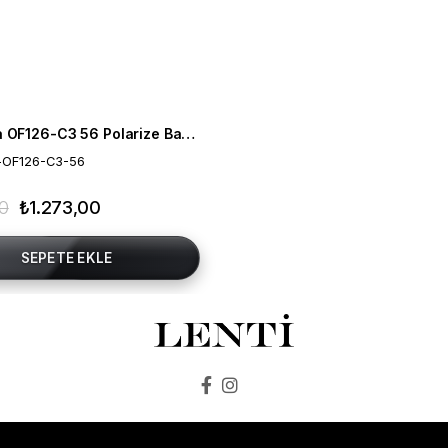
Mia Maria OF126-C3 56 Polarize Bayan Güneş Gözlüğü
-OF126-C3-56
00
₺1.273,00
SEPETE EKLE