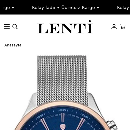
go •
Kolay İade • Ücretsiz Kargo •
Kolay İa
Anasayfa