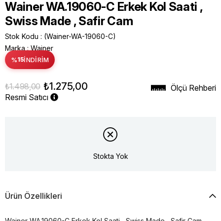
Wainer WA.19060-C Erkek Kol Saati ,
Swiss Made , Safir Cam
Stok Kodu
(Wainer-WA-19060-C)
Marka
:
Wainer
%
15
İNDIRIM
₺1.275,00
₺1.498,00
Ölçü Rehberi
Resmi Satıcı
Stokta Yok
Ürün Özellikleri
Wainer WA.19060-C Erkek Kol Saati , Swiss Made , Safir Cam