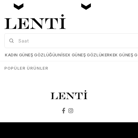
Mia Maria OF127-C2 56 Polarize Bayan Güneş Gözlüğü
Mia Maria OF126-C3 56 Polarize Bayan Güneş Gözlüğü
Mia-Maria-OF127-C2-56
Mia-Maria-OF126-C3-56
KADIN GÜNEŞ GÖZLÜĞÜ
UNISEX GÜNEŞ GÖZLÜK
ERKEK GÜNEŞ 
₺1.498,00
₺1.273,00
₺1.498,00
₺1.273,00
POPÜLER ÜRÜNLER
SEPETE EKLE
SEPETE EKLE