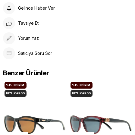
Gelince Haber Ver
Tavsiye Et
Yorum Yaz
Satıcıya Soru Sor
Benzer Ürünler
%15
İNDIRIM.
%15
İNDIRIM.
HIZLI KARGO
HIZLI KARGO