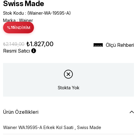
Swiss Made
Stok Kodu
(Wainer-WA-19595-A)
Marka
:
Wainer
%
15
İNDIRIM
₺1.827,00
₺2.149,00
Ölçü Rehberi
Resmi Satıcı
Stokta Yok
Ürün Özellikleri
Wainer WA.19595-A Erkek Kol Saati , Swiss Made