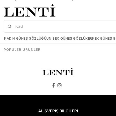
Mia Maria OF127-C2 56 Polarize Bayan Güneş Gözlüğü
Mia Maria OF126-C3 56 Polarize Bayan Güneş Gözlüğü
Mia-Maria-OF127-C2-56
Mia-Maria-OF126-C3-56
KADIN GÜNEŞ GÖZLÜĞÜ
UNISEX GÜNEŞ GÖZLÜK
ERKEK GÜNEŞ 
₺1.498,00
₺1.273,00
₺1.498,00
₺1.273,00
POPÜLER ÜRÜNLER
SEPETE EKLE
SEPETE EKLE
ALIŞVERİŞ BİLGİLERİ