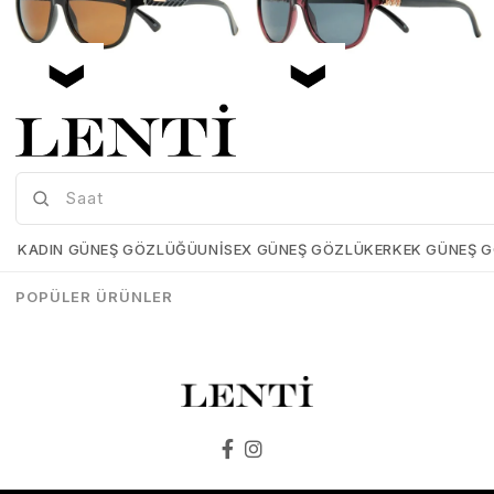
Mia Maria OF127-C2 56 Polarize Bayan Güneş Gözlüğü
Mia Maria OF126-C3 56 Polarize Bayan Güneş Gözlüğü
Mia-Maria-OF127-C2-56
Mia-Maria-OF126-C3-56
KADIN GÜNEŞ GÖZLÜĞÜ
UNISEX GÜNEŞ GÖZLÜK
ERKEK GÜNEŞ 
₺1.498,00
₺1.273,00
₺1.498,00
₺1.273,00
POPÜLER ÜRÜNLER
SEPETE EKLE
SEPETE EKLE