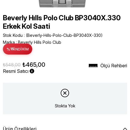
Beverly Hılls Polo Club BP3040X.330
Erkek Kol Saati
Stok Kodu
(Beverly-Hılls-Polo-Club-BP3040X-330)
Marka
:
Beverly Hills Polo Club
%
15
İNDIRIM
₺465,00
₺548,00
Ölçü Rehberi
Resmi Satıcı
Stokta Yok
Ürün Özellikleri