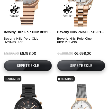
Beverly Hills Polo Club BP3141X.430 Kadın Kol Saati
Beverly Hills Polo Club BP3171C.430 Kadın Kol Saati
Beverly-Hills-Polo-Club-
Beverly-Hills-Polo-Club-
BP3141X-430
BP3171C-430
₺8.199,00
₺8.198,00
₺6.699,00
₺6.698,00
SEPETE EKLE
SEPETE EKLE
HIZLI KARGO
HIZLI KARGO