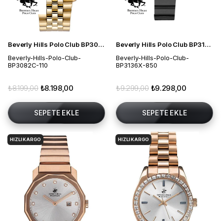
Beverly Hills Polo Club BP3082C.110 Kadın Kol Saati
Beverly Hills Polo Club BP3136X.850 Kadın Kol Saati
Beverly-Hılls-Polo-Club-
Beverly-Hills-Polo-Club-
BP3082C-110
BP3136X-850
₺8.199,00
₺8.198,00
₺9.299,00
₺9.298,00
SEPETE EKLE
SEPETE EKLE
HIZLI KARGO
HIZLI KARGO