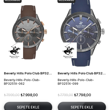
HIZLI KARGO
HIZLI KARGO
Beverly Hills Polo Club BP3251X.062 Erkek Kol Saati
Beverly Hills Polo Club BP3251X.099 Erkek Kol Saati
Beverly-Hills-Polo-Club-
Beverly-Hills-Polo-Club-
BP3251X-062
BP3251X-099
₺7.999,00
₺7.998,00
₺7.799,00
₺7.798,00
SEPETE EKLE
SEPETE EKLE