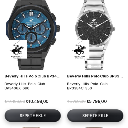
Beverly Hills Polo Club BP3406X.690 Erkek Kol Saati
Beverly Hills Polo Club BP3384C.350 Kadın Kol Saati
Beverly-Hills-Polo-Club-
Beverly-Hills-Polo-Club-
BP3406X-690
BP3384C-350
₺10.499,00
₺10.498,00
₺5.799,00
₺5.798,00
SEPETE EKLE
SEPETE EKLE