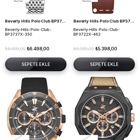
Beverly Hills Polo Club BP3737X.350 Kadın Kol Saati
Beverly Hills Polo Club BP3722X.462 Erkek Kol Saati
Beverly-Hills-Polo-Club-
Beverly-Hills-Polo-Club-
BP3737X-350
BP3722X-462
₺6.499,00
₺6.498,00
₺5.399,00
₺5.398,00
SEPETE EKLE
SEPETE EKLE