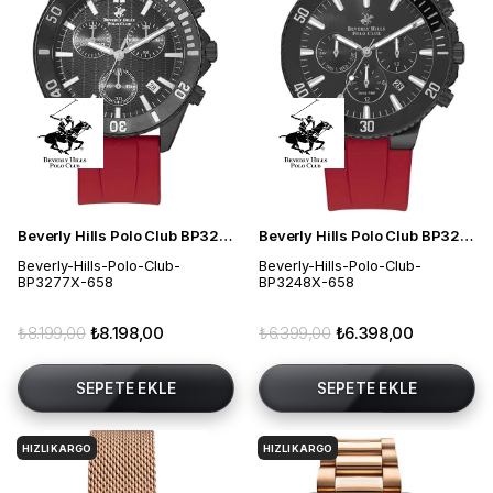
Beverly Hills Polo Club BP3277X.658 Erkek Kol Saati
Beverly Hills Polo Club BP3248X.658 Erkek Kol Saati
Beverly-Hills-Polo-Club-
Beverly-Hills-Polo-Club-
BP3277X-658
BP3248X-658
₺8.199,00
₺8.198,00
₺6.399,00
₺6.398,00
SEPETE EKLE
SEPETE EKLE
HIZLI KARGO
HIZLI KARGO