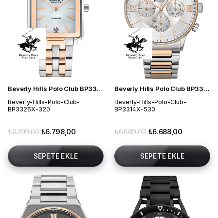
Beverly Hills Polo Club BP3326X.320 Kadın Kol Saati
Beverly Hills Polo Club BP3314X.530 Erkek Kol Saati
Beverly-Hills-Polo-Club-
Beverly-Hills-Polo-Club-
BP3326X-320
BP3314X-530
₺6.799,00
₺6.798,00
₺6.689,00
₺6.688,00
SEPETE EKLE
SEPETE EKLE