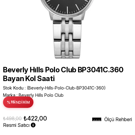
Beverly Hılls Polo Club BP3041C.360
Bayan Kol Saati
Stok Kodu
(Beverly-Hılls-Polo-Club-BP3041C-360)
Marka
:
Beverly Hills Polo Club
%
15
İNDIRIM
₺422,00
₺498,00
Ölçü Rehberi
Resmi Satıcı