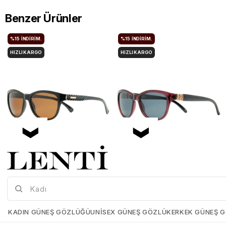
Benzer Ürünler
%15
İNDIRIM.
%15
İNDIRIM.
HIZLI KARGO
HIZLI KARGO
Mia Maria OF127-C2 56 Polarize Bayan Güneş Gözlüğü
Mia Maria OF126-C3 56 Polarize Bayan Güneş Gözlüğü
Mia-Maria-OF127-C2-56
Mia-Maria-OF126-C3-56
KADIN GÜNEŞ GÖZLÜĞÜ
UNISEX GÜNEŞ GÖZLÜK
ERKEK GÜNEŞ 
₺1.498,00
₺1.273,00
₺1.498,00
₺1.273,00