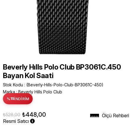
Beverly Hılls Polo Club BP3061C.450
Bayan Kol Saati
Stok Kodu
(Beverly-Hılls-Polo-Club-BP3061C-450)
Marka
:
Beverly Hills Polo Club
%
15
İNDIRIM
₺448,00
₺528,00
Ölçü Rehberi
Resmi Satıcı