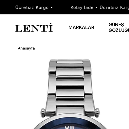
e • Ücretsiz Kargo •
Kolay İade • Ücretsiz Kargo 
GÜNEŞ
MARKALAR
GÖZLÜĞ
Anasayfa