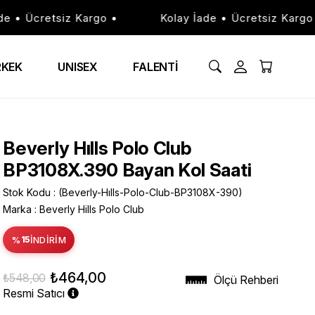
• Ücretsiz Kargo •
Kolay İade • Ücretsiz Kargo •
RKEK
UNISEX
FALENTİ
Beverly Hılls Polo Club
BP3108X.390 Bayan Kol Saati
Stok Kodu
(Beverly-Hılls-Polo-Club-BP3108X-390)
Marka
:
Beverly Hills Polo Club
%
15
İNDIRIM
₺464,00
₺548,00
Ölçü Rehberi
Resmi Satıcı