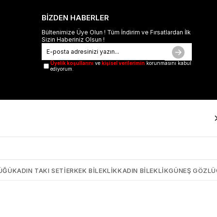
BİZDEN HABERLER
Bültenimize Üye Olun ! Tüm İndirim ve Fırsatlardan İlk
Sizin Haberiniz Olsun !
Üyelik koşullarını
ve
kişisel verilerimin
korunmasını kabul
ediyorum.
ÜĞÜ
KADIN TAKI SETI
ERKEK BILEKLIK
KADIN BILEKLIK
GÜNEŞ GÖZL