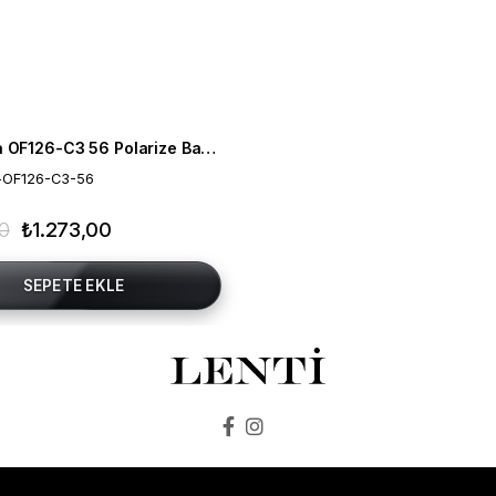
Mia Maria OF126-C3 56 Polarize Bayan Güneş Gözlüğü
-OF126-C3-56
00
₺1.273,00
SEPETE EKLE