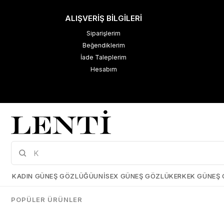
ALIŞVERİŞ BİLGİLERİ
Siparişlerim
Beğendiklerim
İade Taleplerim
Hesabım
M
K
Çerez Kullanımı
KADIN GÜNEŞ GÖZLÜĞÜ
UNISEX GÜNEŞ GÖZLÜK
ERKEK GÜNEŞ
Size daha iyi bir kullanıcı deneyimi sunabilmek için çerezler
kullanmaktayız. Detaylı bilgi için kişisel verilerin korunması hakkında
POPÜLER ÜRÜNLER
açıklama metnimizi
inceleyebilirsiniz.