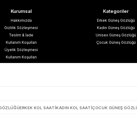
Kurumsal
Kategoriler
Hakkımızda
Erkek Güneş Gözlüğü
Gizlilik Sözleşmesi
Kadın Güneş Gözlüğü
Teslim & İade
Unisex Güneş Gözlüğü
Kullanım Koşulları
Çocuk Güneş Gözlüğü
Üyelik Sözleşmesi
Kullanım Koşulları
esafeli Satış Sözleşmesi
işisel Verilerin Korunması
İletişim
Blog
 GÖZLÜĞÜ
ERKEK KOL SAATI
KADIN KOL SAATI
ÇOCUK GÜNEŞ GÖZL