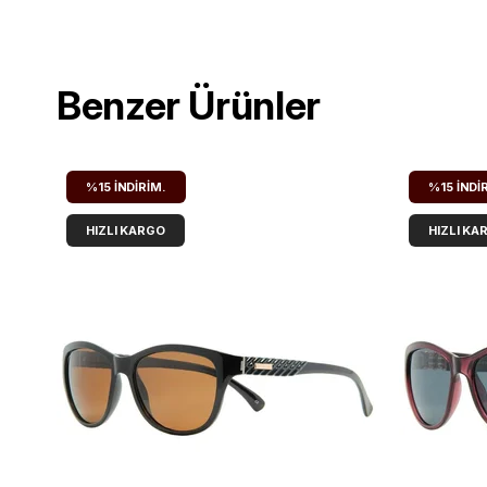
Benzer Ürünler
%15
İNDIRIM.
%15
İNDI
HIZLI KARGO
HIZLI KA