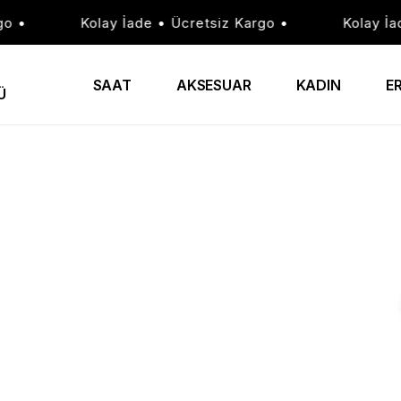
•
Kolay İade • Ücretsiz Kargo •
Kolay İade 
SAAT
AKSESUAR
KADIN
E
Ü