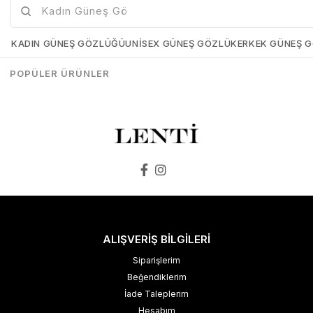
Casio A159W-N1DF Unisex Kol Saati
Casio A159WGEA-1DF Unisex Kol Saati
Casio-A159W-N1DF
Casio-A159WGEA-1DF
KADIN GÜNEŞ GÖZLÜĞÜ
UNISEX GÜNEŞ GÖZLÜK
ERKEK GÜNEŞ 
₺2.489,00
₺2.116,00
₺5.349,00
₺3.744,30
POPÜLER ÜRÜNLER
SEPETE EKLE
SEPETE EKLE
ALIŞVERİŞ BİLGİLERİ
Siparişlerim
Beğendiklerim
İade Taleplerim
Hesabım