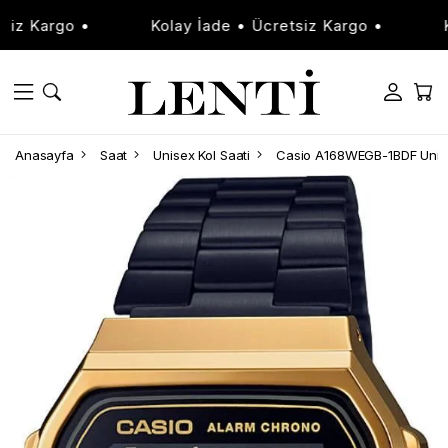
 Kargo •
Kolay İade • Ücretsiz Kargo •
Kola
Anasayfa
Saat
Unisex Kol Saati
Casio A168WEGB-1BDF Unise