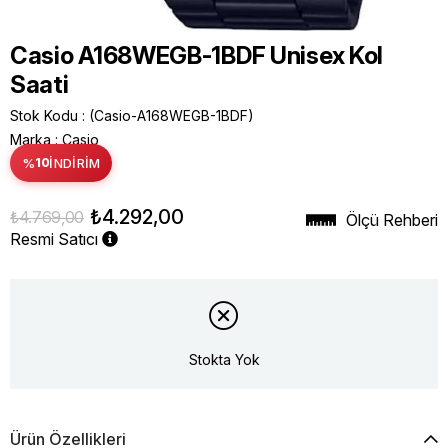
Casio A168WEGB-1BDF Unisex Kol
Saati
Stok Kodu
(Casio-A168WEGB-1BDF)
Marka
:
Casio
%
10
İNDIRIM
₺4.292,00
₺4.769,00
Ölçü Rehberi
Resmi Satıcı
Stokta Yok
Ürün Özellikleri