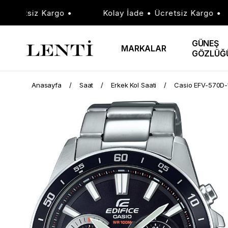
retsiz Kargo •
Kolay İade • Ücretsiz Kargo •
GÜNEŞ
MARKALAR
GÖZLÜĞ
Anasayfa
Saat
Erkek Kol Saati
Casio EFV-570D-1