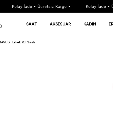
Kolay İade • Ücretsiz Kargo •
Kolay İade • Ücre
SAAT
AKSESUAR
KADIN
E
Ü
AVUDF Erkek Kol Saati