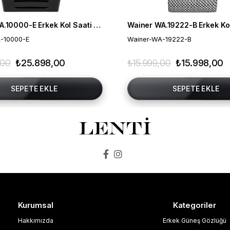
Wainer WA.10000-E Erkek Kol Saati , Swiss Made , Safir Cam
-10000-E
Wainer-WA-19222-B
,00
₺25.898,00
₺15.999,00
₺15.998,00
SEPETE EKLE
SEPETE EKLE
Kurumsal
Kategoriler
Hakkımızda
Erkek Güneş Gözlüğü