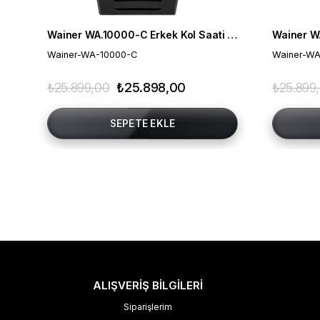
Wainer WA.10000-C Erkek Kol Saati , Swiss Made , Safir Cam
Wainer-WA-10000-C
Wainer-WA
₺25.899,00
₺25.898,00
₺25.899
SEPETE EKLE
ALIŞVERİŞ BİLGİLERİ
Siparişlerim