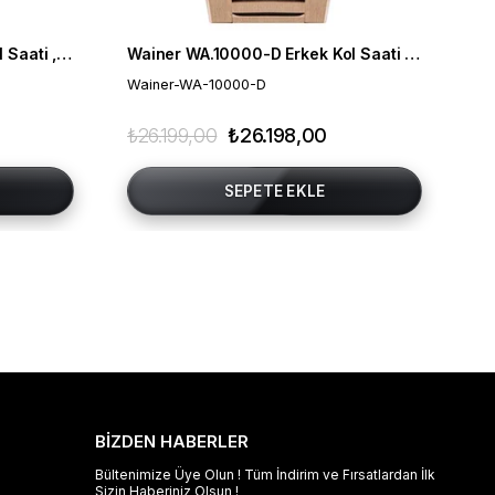
Wainer WA.19222-B Erkek Kol Saati , Swiss Made , Safir Cam
Wainer WA.10000-D Erkek Kol Saati , Swiss Made , Safir Cam
Ca
Wainer-WA-10000-D
Ca
₺26.199,00
₺26.198,00
₺1
SEPETE EKLE
BİZDEN HABERLER
Bültenimize Üye Olun ! Tüm İndirim ve Fırsatlardan İlk
Sizin Haberiniz Olsun !