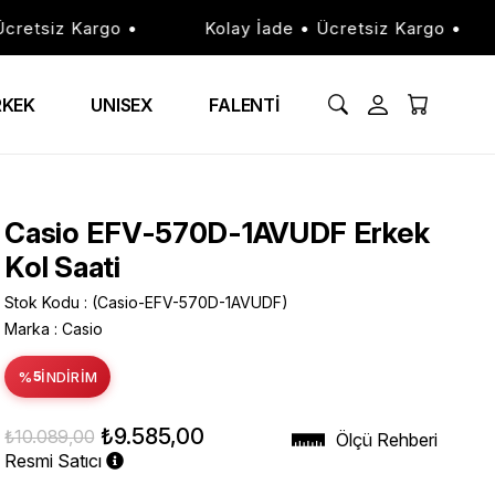
tsiz Kargo •
Kolay İade • Ücretsiz Kargo •
RKEK
UNISEX
FALENTİ
Casio EFV-570D-1AVUDF Erkek
Kol Saati
Stok Kodu
(Casio-EFV-570D-1AVUDF)
Marka
:
Casio
%
5
İNDIRIM
₺9.585,00
₺10.089,00
Ölçü Rehberi
Resmi Satıcı