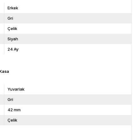
Erkek
Gri
Çelik
Siyah
24 Ay
Kasa
Yuvarlak
Gri
42 mm
Çelik