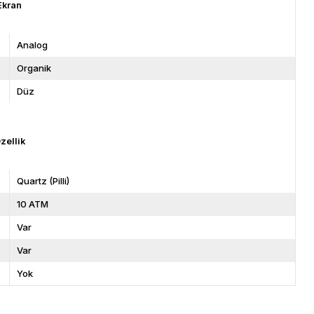
Ekran
Analog
Organik
Düz
zellik
Quartz (Pilli)
10 ATM
Var
Var
Yok