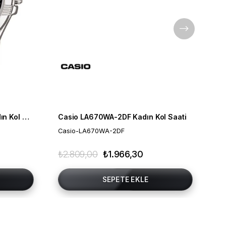
Casio LTP-1308D-1BVDF Kadın Kol Saati
Casio LA670WA-2DF Kadın Kol Saati
Casio-LA670WA-2DF
Ca
₺2.809,00
₺1.966,30
₺3
SEPETE EKLE