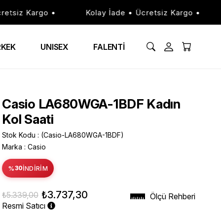
iz Kargo •
Kolay İade • Ücretsiz Kargo •
Ko
RKEK
UNISEX
FALENTİ
Casio LA680WGA-1BDF Kadın
Kol Saati
Stok Kodu
(Casio-LA680WGA-1BDF)
Marka
:
Casio
%
30
İNDIRIM
₺3.737,30
₺5.339,00
Ölçü Rehberi
Resmi Satıcı