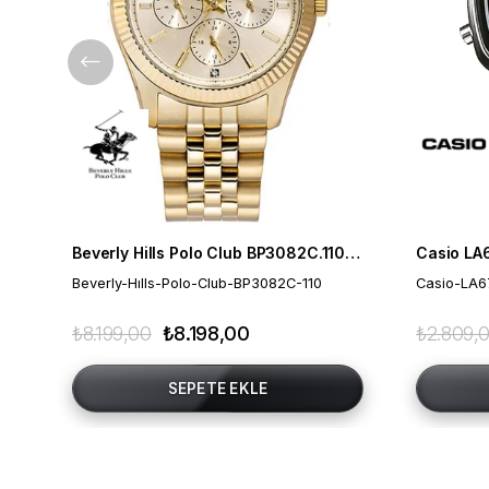
Beverly Hills Polo Club BP3082C.110 Kadın Kol Saati
Casio LA
Beverly-Hılls-Polo-Club-BP3082C-110
Casio-LA
₺8.199,00
₺8.198,00
₺2.809,
SEPETE EKLE