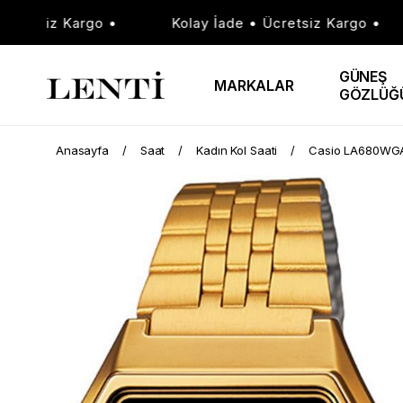
tsiz Kargo •
Kolay İade • Ücretsiz Kargo •
GÜNEŞ
MARKALAR
GÖZLÜĞ
Anasayfa
Saat
Kadın Kol Saati
Casio LA680WGA-