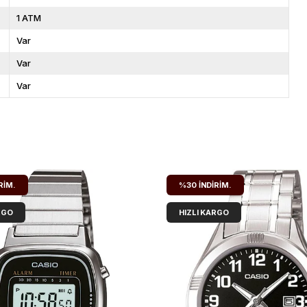
1 ATM
Var
Var
Var
RIM.
%30
İNDIRIM.
RGO
HIZLI KARGO