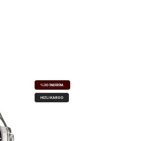
%30
İNDIRIM.
HIZLI KARGO