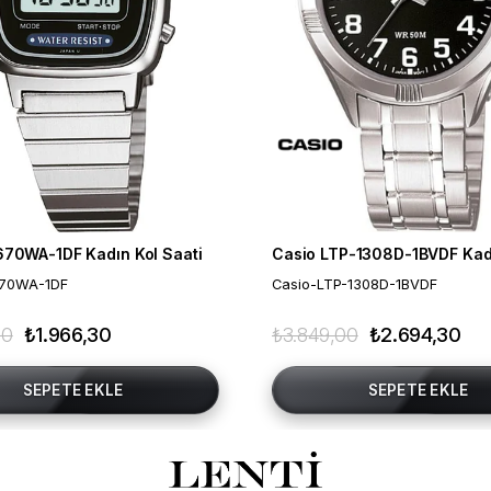
670WA-1DF Kadın Kol Saati
670WA-1DF
Casio-LTP-1308D-1BVDF
00
₺1.966,30
₺3.849,00
₺2.694,30
SEPETE EKLE
SEPETE EKLE