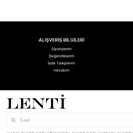
ALIŞVERİŞ BİLGİLERİ
Siparişlerim
Beğendiklerim
İade Taleplerim
Hesabım
M
K
Çerez Kullanımı