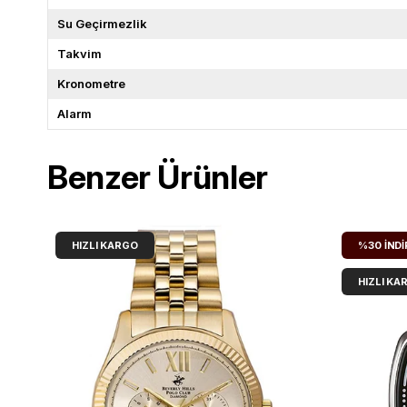
Su Geçirmezlik
Takvim
Kronometre
Alarm
Benzer Ürünler
HIZLI KARGO
%30
İNDI
HIZLI KA