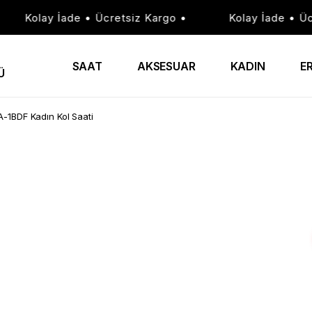
Kolay İade • Ücretsiz Kargo •
Kolay İade • Ücrets
SAAT
AKSESUAR
KADIN
E
Ü
1BDF Kadın Kol Saati