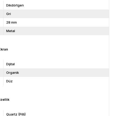
Dikdörtgen
Gri
28 mm
Metal
Ekran
Dijital
Organik
Düz
zellik
Quartz (Pilli)