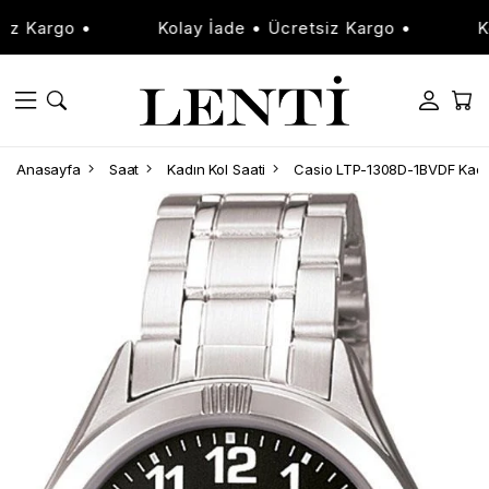
Kargo •
Kolay İade • Ücretsiz Kargo •
Kolay
Anasayfa
Saat
Kadın Kol Saati
Casio LTP-1308D-1BVDF Kadın