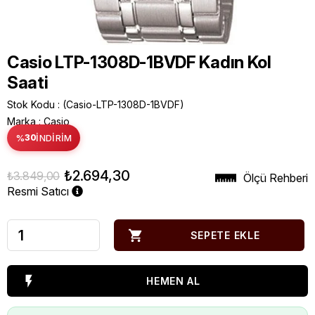
Casio LTP-1308D-1BVDF Kadın Kol
Saati
Stok Kodu
(Casio-LTP-1308D-1BVDF)
Marka
:
Casio
%
30
İNDIRIM
₺2.694,30
₺3.849,00
Ölçü Rehberi
Resmi Satıcı