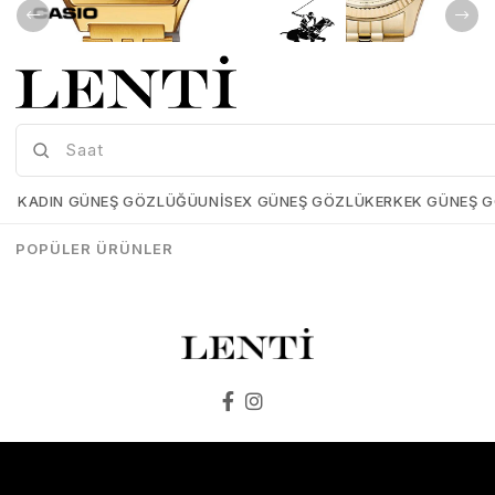
Casio LA680WGA-1BDF Kadın Kol Saati
Beverly Hills Polo Club BP3082C.110 Kadın Kol Saati
Casio-LA680WGA-1BDF
Beverly-Hılls-Polo-Club-
BP3082C-110
KADIN GÜNEŞ GÖZLÜĞÜ
UNISEX GÜNEŞ GÖZLÜK
ERKEK GÜNEŞ 
₺5.339,00
₺3.737,30
₺8.199,00
₺8.198,00
POPÜLER ÜRÜNLER
SEPETE EKLE
SEPETE EKLE