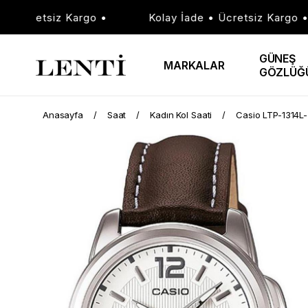
Ücretsiz Kargo •
Kolay İade • Ücretsiz Kargo •
GÜNEŞ
MARKALAR
GÖZLÜĞ
Anasayfa
Saat
Kadın Kol Saati
Casio LTP-1314L-