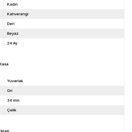
Kadın
Kahverengi
Deri
Beyaz
24 Ay
Kasa
Yuvarlak
Gri
34 mm
Çelik
Ekran