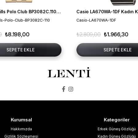
Beverly Hills Polo Club BP3082C.110 Kadın Kol Saati
Casio LA670WA-1DF Kadın Ko
lls-Polo-Club-BP3082C-110
Casio-LA670WA-1DF
0
₺8.198,00
₺2.809,00
₺1.966,30
SEPETE EKLE
SEPETE EKLE
Kurumsal
Kategoriler
Hakkımızda
Erkek Güneş Gözlüğü
Gizlilik Sözleşmesi
Kadın Güneş Gözlüğü