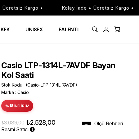
retsiz Kargo •
Kolay İade • Ücretsiz Kargo •
RKEK
UNISEX
FALENTİ
Casio LTP-1314L-7AVDF Bayan
Kol Saati
Stok Kodu
(Casio-LTP-1314L-7AVDF)
Marka
:
Casio
%
18
İNDIRIM
₺2.528,00
₺3.089,00
Ölçü Rehberi
Resmi Satıcı