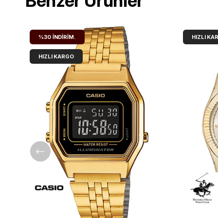
Benzer Ürünler
%30
İNDIRIM.
HIZLI KA
HIZLI KARGO