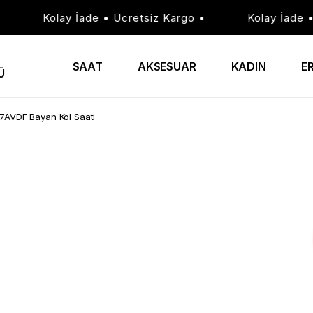
Kolay İade • Ücretsiz Kargo •
Kolay İade • Üc
SAAT
AKSESUAR
KADIN
E
Ü
7AVDF Bayan Kol Saati