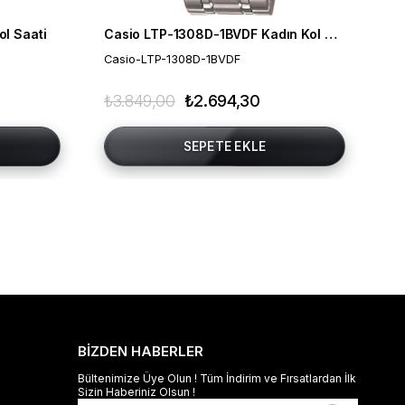
l Saati
Casio LTP-1308D-1BVDF Kadın Kol Saati
Ca
Casio-LTP-1308D-1BVDF
Ca
₺3.849,00
₺2.694,30
₺2
SEPETE EKLE
BİZDEN HABERLER
Bültenimize Üye Olun ! Tüm İndirim ve Fırsatlardan İlk
Sizin Haberiniz Olsun !