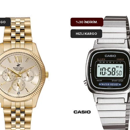
RGO
%30
İNDIRIM.
HIZLI KARGO