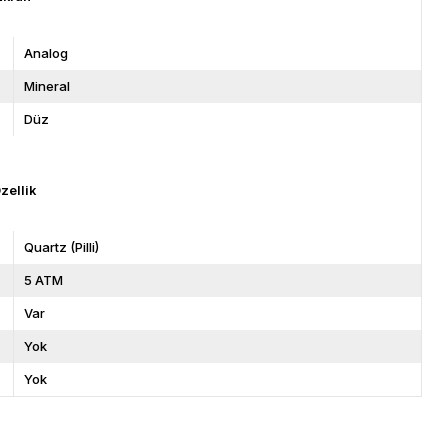
Analog
Mineral
Düz
zellik
Quartz (Pilli)
5 ATM
Var
Yok
Yok