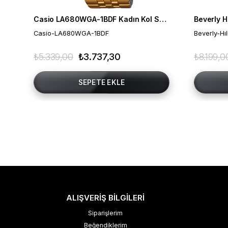
Casio LA680WGA-1BDF Kadın Kol Saati
Casio-LA680WGA-1BDF
Beverly-Hı
₺5.339,00
₺3.737,30
₺8.199,0
SEPETE EKLE
ALIŞVERİŞ BİLGİLERİ
Siparişlerim
Beğendiklerim