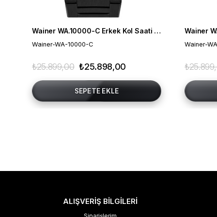
Wainer WA.10000-C Erkek Kol Saati , Swiss Made , Safir Cam
Wainer-WA-10000-C
Wainer-WA
₺25.899,00
₺25.898,00
₺25.899
SEPETE EKLE
ALIŞVERİŞ BİLGİLERİ
Siparişlerim