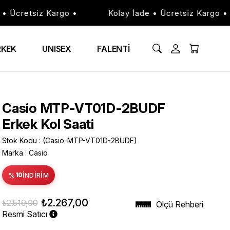
cretsiz Kargo •
Kolay İade • Ücretsiz Kargo •
RKEK
UNISEX
FALENTİ
Casio MTP-VT01D-2BUDF
Erkek Kol Saati
Stok Kodu
(Casio-MTP-VT01D-2BUDF)
Marka
:
Casio
%
10
İNDIRIM
₺2.267,00
₺2.519,00
Ölçü Rehberi
Resmi Satıcı