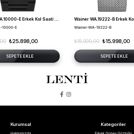
Wainer WA.10000-E Erkek Kol Saati , Swiss Made , Safir Cam
-10000-E
Wainer-WA-19222-B
,00
₺25.898,00
₺15.999,00
₺15.998,00
SEPETE EKLE
SEPETE EKLE
Kurumsal
Kategoriler
Hakkımızda
Erkek Güneş Gözlüğü