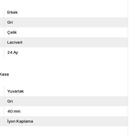
Erkek
Gri
Çelik
Lacivert
24 Ay
Kasa
Yuvarlak
Gri
40 mm
İyon Kaplama