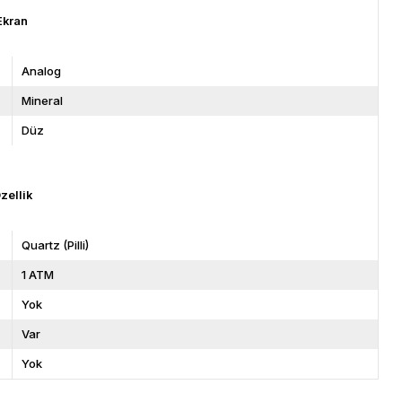
Ekran
Analog
Mineral
Düz
zellik
Quartz (Pilli)
1 ATM
Yok
Var
Yok