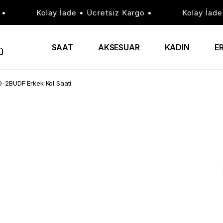
Kolay İade • Ücretsiz Kargo •
Kolay İade • Ü
SAAT
AKSESUAR
KADIN
E
Ü
-2BUDF Erkek Kol Saati