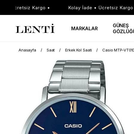
 Ücretsiz Kargo •
Kolay İade • Ücretsiz Kargo •
GÜNEŞ
MARKALAR
GÖZLÜĞ
Anasayfa
Saat
Erkek Kol Saati
Casio MTP-VT01D