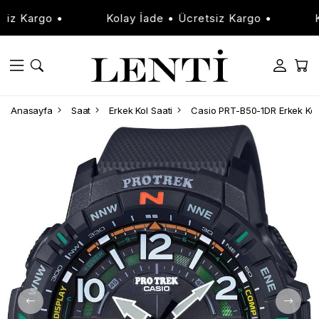
 Kargo •
Kolay İade • Ücretsiz Kargo •
Kola
Anasayfa
Saat
Erkek Kol Saati
Casio PRT-B50-1DR Erkek Kol 