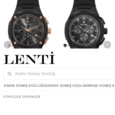
Wainer WA.10000-C Erkek Kol Saati , Swiss Made , Safir Cam
Wainer WA.10000-E Erkek Kol Saati , Swiss Made , Safir Cam
Wainer-WA-10000-C
Wainer-WA-10000-E
KADIN GÜNEŞ GÖZLÜĞÜ
UNISEX GÜNEŞ GÖZLÜK
ERKEK GÜNEŞ 
₺25.899,00
₺25.898,00
₺25.899,00
₺25.898,00
POPÜLER ÜRÜNLER
SEPETE EKLE
SEPETE EKLE