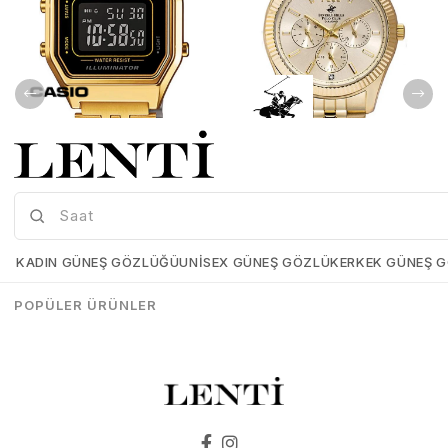
Casio LA680WGA-1BDF Kadın Kol Saati
Beverly Hills Polo Club BP3082C.110 Kadın Kol Saati
Casio-LA680WGA-1BDF
Beverly-Hılls-Polo-Club-
BP3082C-110
KADIN GÜNEŞ GÖZLÜĞÜ
UNISEX GÜNEŞ GÖZLÜK
ERKEK GÜNEŞ 
₺5.339,00
₺3.737,30
₺8.199,00
₺8.198,00
POPÜLER ÜRÜNLER
SEPETE EKLE
SEPETE EKLE