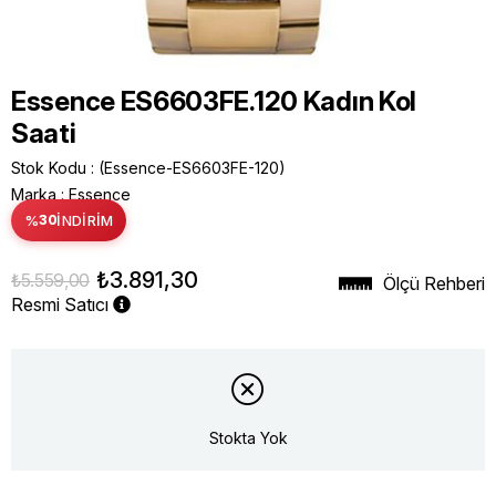
Essence ES6603FE.120 Kadın Kol
Saati
Stok Kodu
(Essence-ES6603FE-120)
Marka
:
Essence
%
30
İNDIRIM
₺3.891,30
₺5.559,00
Ölçü Rehberi
Resmi Satıcı
Stokta Yok