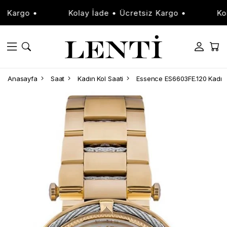
argo •
Kolay İade • Ücretsiz Kargo •
Kolay 
Anasayfa
Saat
Kadın Kol Saati
Essence ES6603FE.120 Kadın 