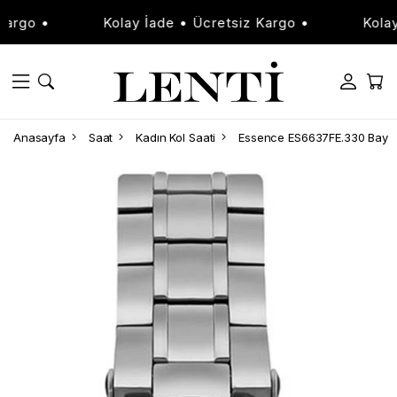
go •
Kolay İade • Ücretsiz Kargo •
Kolay İa
Anasayfa
Saat
Kadın Kol Saati
Essence ES6637FE.330 Bayan