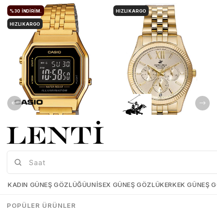
%30
İNDIRIM.
HIZLI KARGO
HIZLI KARGO
Casio LA680WGA-1BDF Kadın Kol Saati
Beverly Hills Polo Club BP3082C.110 Kadın Kol Saati
Casio-LA680WGA-1BDF
Beverly-Hılls-Polo-Club-
BP3082C-110
KADIN GÜNEŞ GÖZLÜĞÜ
UNISEX GÜNEŞ GÖZLÜK
ERKEK GÜNEŞ 
₺5.339,00
₺3.737,30
₺8.199,00
₺8.198,00
POPÜLER ÜRÜNLER
SEPETE EKLE