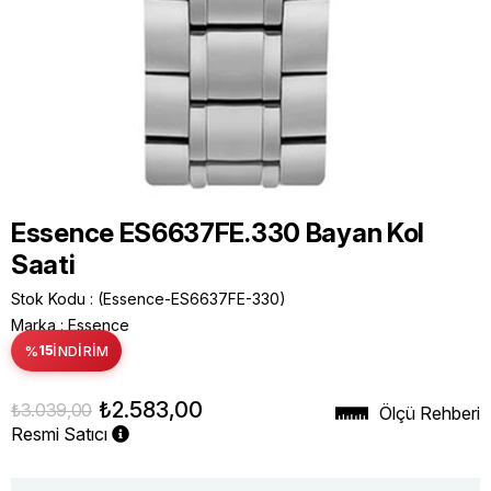
Essence ES6637FE.330 Bayan Kol
Saati
Stok Kodu
(Essence-ES6637FE-330)
Marka
:
Essence
%
15
İNDIRIM
₺2.583,00
₺3.039,00
Ölçü Rehberi
Resmi Satıcı