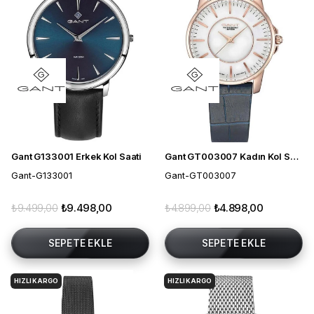
Gant G133001 Erkek Kol Saati
Gant GT003007 Kadın Kol Saati
Gant-G133001
Gant-GT003007
₺9.499,00
₺9.498,00
₺4.899,00
₺4.898,00
SEPETE EKLE
SEPETE EKLE
HIZLI KARGO
HIZLI KARGO