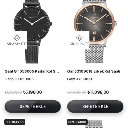
Gant GT053005 Kadın Kol Saati
Gant G109018 Erkek Kol Saati
Gant-GT053005
Gant-G109018
₺5.199,00
₺5.198,00
₺11.099,00
₺11.098,00
SEPETE EKLE
SEPETE EKLE
HIZLI KARGO
HIZLI KARGO