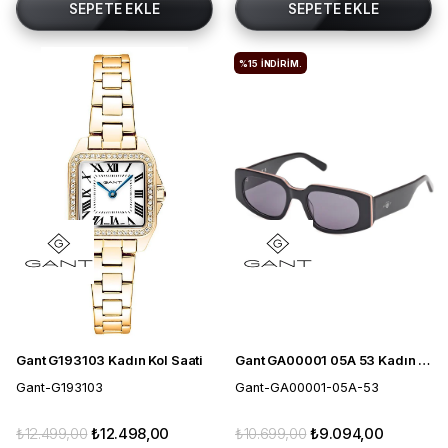
SEPETE EKLE
SEPETE EKLE
%15
İNDIRIM.
Gant G193103 Kadın Kol Saati
Gant GA00001 05A 53 Kadın Güneş Gözlüğü
Gant-G193103
Gant-GA00001-05A-53
₺12.499,00
₺12.498,00
₺10.699,00
₺9.094,00