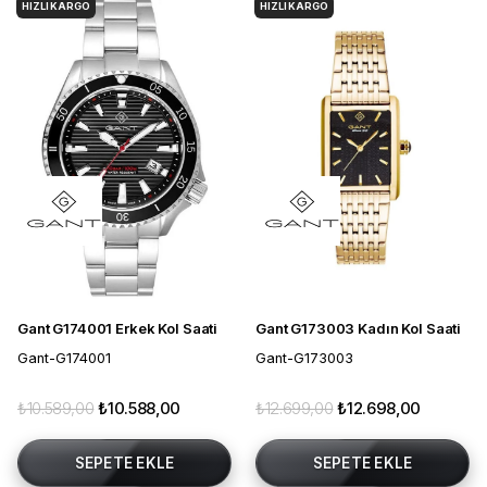
HIZLI KARGO
HIZLI KARGO
Gant G174001 Erkek Kol Saati
Gant G173003 Kadın Kol Saati
Gant-G174001
Gant-G173003
₺10.589,00
₺10.588,00
₺12.699,00
₺12.698,00
SEPETE EKLE
SEPETE EKLE