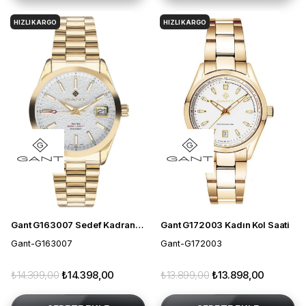
HIZLI KARGO
HIZLI KARGO
Gant G163007 Sedef Kadranlı Kadın Kol Saati
Gant G172003 Kadın Kol Saati
Gant-G163007
Gant-G172003
₺14.399,00
₺14.398,00
₺13.899,00
₺13.898,00