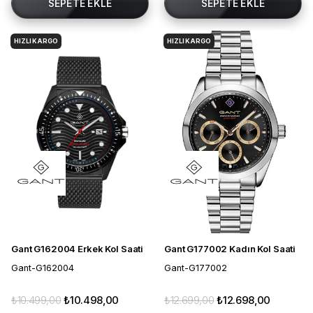
SEPETE EKLE
SEPETE EKLE
HIZLI KARGO
HIZLI KARGO
Gant G162004 Erkek Kol Saati
Gant G177002 Kadın Kol Saati
Gant-G162004
Gant-G177002
₺10.499,00
₺10.498,00
₺12.699,00
₺12.698,00