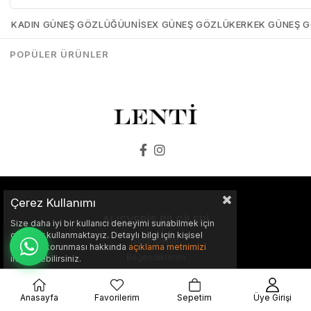
₺13.299,00
₺13.298,00
₺13.299,00
₺13.298,00
KADIN GÜNEŞ GÖZLÜĞÜ
UNISEX GÜNEŞ GÖZLÜK
ERKEK GÜNEŞ 
SEPETE EKLE
SEPETE EKLE
POPÜLER ÜRÜNLER
Çerez Kullanımı
ALIŞVERİŞ BİLGİLERİ
Size daha iyi bir kullanıcı deneyimi sunabilmek için
çerezler kullanmaktayız. Detaylı bilgi için kişisel
Siparişlerim
verilerin korunması hakkında
açıklama metnimizi
Beğendiklerim
inceleyebilirsiniz.
İade Taleplerim
Hesabım
Anasayfa
Favorilerim
Sepetim
Üye Girişi