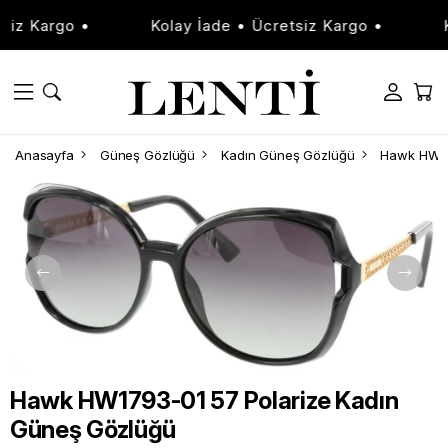
iz Kargo •
Kolay İade • Ücretsiz Kargo •
Ko
Anasayfa
Güneş Gözlüğü
Kadın Güneş Gözlüğü
Hawk HW17
Hawk HW1793-01 57 Polarize Kadın
Güneş Gözlüğü