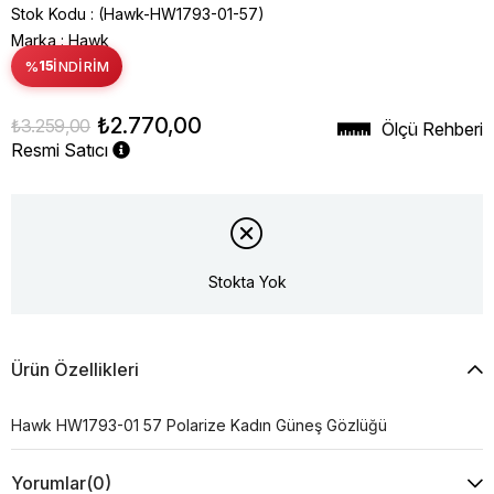
Stok Kodu
(Hawk-HW1793-01-57)
Marka
:
Hawk
%
15
İNDIRIM
₺2.770,00
₺3.259,00
Ölçü Rehberi
Resmi Satıcı
Stokta Yok
Ürün Özellikleri
Hawk HW1793-01 57 Polarize Kadın Güneş Gözlüğü
Yorumlar
(0)