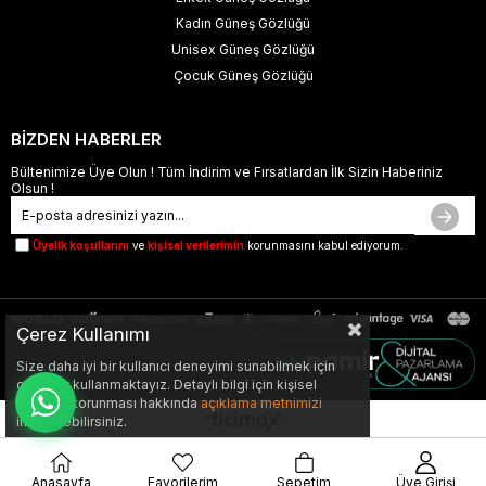
Kadın Güneş Gözlüğü
Unisex Güneş Gözlüğü
Çocuk Güneş Gözlüğü
BİZDEN HABERLER
Bültenimize Üye Olun ! Tüm İndirim ve Fırsatlardan İlk Sizin Haberiniz
Olsun !
Üyelik koşullarını
ve
kişisel verilerimin
korunmasını kabul ediyorum.
Çerez Kullanımı
Size daha iyi bir kullanıcı deneyimi sunabilmek için
çerezler kullanmaktayız. Detaylı bilgi için kişisel
verilerin korunması hakkında
açıklama metnimizi
inceleyebilirsiniz.
Anasayfa
Favorilerim
Sepetim
Üye Girişi