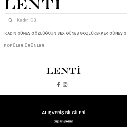
Hawk HW1044-02 66 Kadın Güneş Gözlüğü
Zen Mılano ZM524-02 61 Bayan Güneş Gözlüğü
Hawk-HW1044-02-66
Zen-Mılano-ZM524-02-61
KADIN GÜNEŞ GÖZLÜĞÜ
UNISEX GÜNEŞ GÖZLÜK
ERKEK GÜNEŞ 
₺3.597,00
₺1.978,35
₺3.998,00
₺2.998,00
POPÜLER ÜRÜNLER
SEPETE EKLE
SEPETE EKLE
ALIŞVERİŞ BİLGİLERİ
Siparişlerim