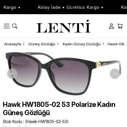
Kargo •
Kolay İade • Ücretsiz Kargo •
Kola
Anasayfa
Güneş Gözlüğü
Kadın Güneş Gözlüğü
Hawk HW18
Hawk HW1805-02 53 Polarize Kadın
Güneş Gözlüğü
Stok Kodu
(Hawk-HW1805-02-53)