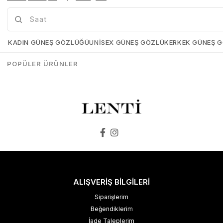
Hawk HW1044-02 66 Kadın Güneş Gözlüğü
Zen Mılano ZM524-02 61 Bayan Güneş Gözlüğü
Hawk-HW1044-02-66
Zen-Mılano-ZM524-02-61
KADIN GÜNEŞ GÖZLÜĞÜ
UNISEX GÜNEŞ GÖZLÜK
ERKEK GÜNEŞ 
₺3.597,00
₺1.978,35
₺3.998,00
₺2.998,00
POPÜLER ÜRÜNLER
SEPETE EKLE
SEPETE EKLE
ALIŞVERİŞ BİLGİLERİ
Siparişlerim
Beğendiklerim
İade Taleplerim