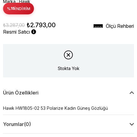
Marka
:
Hawk
%
15
İNDIRIM
₺2.793,00
₺3.287,00
Ölçü Rehberi
Resmi Satıcı
Stokta Yok
Ürün Özellikleri
Hawk HW1805-02 53 Polarize Kadın Güneş Gözlüğü
Yorumlar
(0)