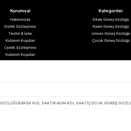
Kurumsal
Kategoriler
Hakkımızda
Erkek Güneş Gözlüğü
Gizlilik Sözleşmesi
Kadın Güneş Gözlüğü
Teslim & İade
Unisex Güneş Gözlüğü
Kullanım Koşulları
Çocuk Güneş Gözlüğü
Üyelik Sözleşmesi
Kullanım Koşulları
esafeli Satış Sözleşmesi
işisel Verilerin Korunması
İletişim
Blog
 GÖZLÜĞÜ
ERKEK KOL SAATI
KADIN KOL SAATI
ÇOCUK GÜNEŞ GÖZL