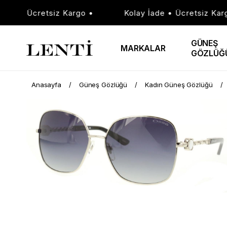
e • Ücretsiz Kargo •
Kolay İade • Ücretsiz Kargo 
GÜNEŞ
MARKALAR
GÖZLÜĞ
Anasayfa
Güneş Gözlüğü
Kadın Güneş Gözlüğü