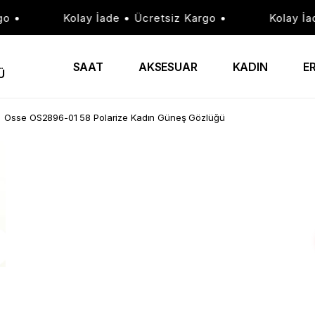
•
Kolay İade • Ücretsiz Kargo •
Kolay İade 
SAAT
AKSESUAR
KADIN
E
Ü
Osse OS2896-01 58 Polarize Kadın Güneş Gözlüğü