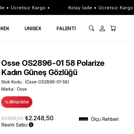
• Ücretsiz Kargo •
Kolay İade • Ücretsiz Kargo •
RKEK
UNISEX
FALENTİ
Osse OS2896-01 58 Polarize
Kadın Güneş Gözlüğü
Stok Kodu
(Osse-OS2896-01-58)
Marka
:
Osse
%
25
İNDIRIM
₺2.248,50
₺2.998,00
Ölçü Rehberi
Resmi Satıcı