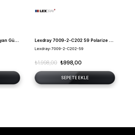
Zen Mılano ZM524-06 61 Bayan Güneş Gözlüğü
Lexdray 7009-2-C202 59 Polarize Bayan Güneş Gözlügü
Lexdray-7009-2-C202-59
Ze
₺1.998,00
₺998,00
₺3
SEPETE EKLE