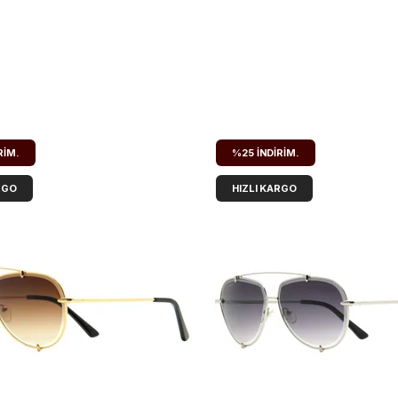
RIM.
%25
İNDIRIM.
RGO
HIZLI KARGO