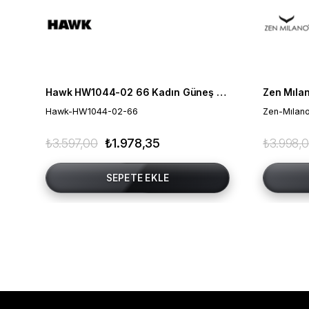
Hawk HW1044-02 66 Kadın Güneş Gözlüğü
Hawk-HW1044-02-66
Zen-Mılan
₺3.597,00
₺1.978,35
₺3.998,
SEPETE EKLE