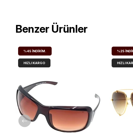
Benzer Ürünler
%45
İNDIRIM.
%25
İNDI
HIZLI KARGO
HIZLI KA