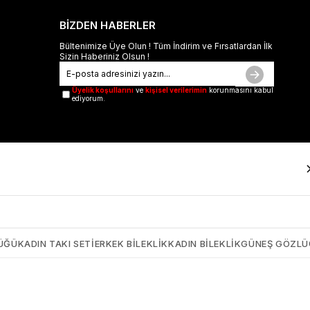
BİZDEN HABERLER
Bültenimize Üye Olun ! Tüm İndirim ve Fırsatlardan İlk
Sizin Haberiniz Olsun !
Üyelik koşullarını
ve
kişisel verilerimin
korunmasını kabul
ediyorum.
ÜĞÜ
KADIN TAKI SETI
ERKEK BILEKLIK
KADIN BILEKLIK
GÜNEŞ GÖZL