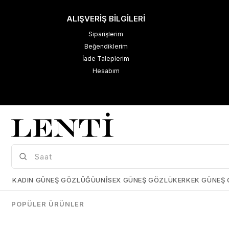
ALIŞVERİŞ BİLGİLERİ
Siparişlerim
Beğendiklerim
İade Taleplerim
Hesabım
M
K
Çerez Kullanımı
KADIN GÜNEŞ GÖZLÜĞÜ
UNISEX GÜNEŞ GÖZLÜK
ERKEK GÜNEŞ
Size daha iyi bir kullanıcı deneyimi sunabilmek için çerezler
kullanmaktayız. Detaylı bilgi için kişisel verilerin korunması hakkında
POPÜLER ÜRÜNLER
açıklama metnimizi
inceleyebilirsiniz.