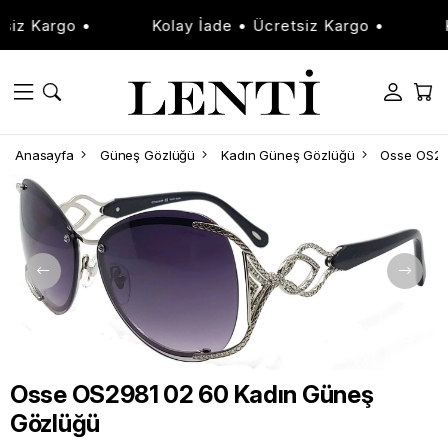
iz Kargo •
Kolay İade • Ücretsiz Kargo •
Ko
Anasayfa
Güneş Gözlüğü
Kadın Güneş Gözlüğü
Osse OS29
Osse OS2981 02 60 Kadın Güneş
Gözlüğü