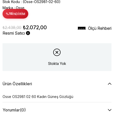
Stok Kodu
(Osse-OS2981-02-60)
Marka
:
Osse
%
15
İNDIRIM
₺2.072,00
₺2.438,00
Ölçü Rehberi
Resmi Satıcı
Stokta Yok
Ürün Özellikleri
Osse OS2981 02 60 Kadın Güneş Gözlüğü
Yorumlar
(0)