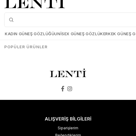
Hawk HW1044-02 66 Kadın Güneş Gözlüğü
Zen Mılano ZM524-02 61 Bayan Güneş Gözlüğü
Hawk-HW1044-02-66
Zen-Mılano-ZM524-02-61
KADIN GÜNEŞ GÖZLÜĞÜ
UNISEX GÜNEŞ GÖZLÜK
ERKEK GÜNEŞ 
₺3.597,00
₺1.978,35
₺3.998,00
₺2.998,00
POPÜLER ÜRÜNLER
SEPETE EKLE
SEPETE EKLE
ALIŞVERİŞ BİLGİLERİ
Siparişlerim
Beğendiklerim