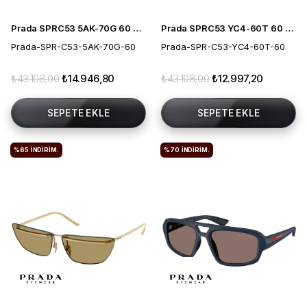
Prada SPRC53 5AK-70G 60 Erkek Güneş Gözlüğü
Prada SPRC53 YC4-60T 60 Erkek Güneş Gözlüğü
Prada-SPR-C53-5AK-70G-60
Prada-SPR-C53-YC4-60T-60
₺43.108,00
₺14.946,80
₺43.108,00
₺12.997,20
SEPETE EKLE
SEPETE EKLE
%65
İNDIRIM.
%70
İNDIRIM.