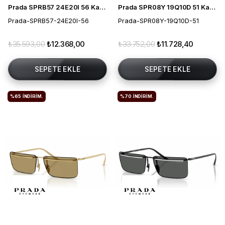
Prada SPRB57 24E20I 56 Kadın Güneş Gözlüğü
Prada SPR08Y 19Q10D 51 Kadın Güneş Gözlüğü
Prada-SPRB57-24E20I-56
Prada-SPR08Y-19Q10D-51
₺35.593,00
₺12.368,00
₺33.752,00
₺11.728,40
SEPETE EKLE
SEPETE EKLE
%65
İNDIRIM.
%70
İNDIRIM.