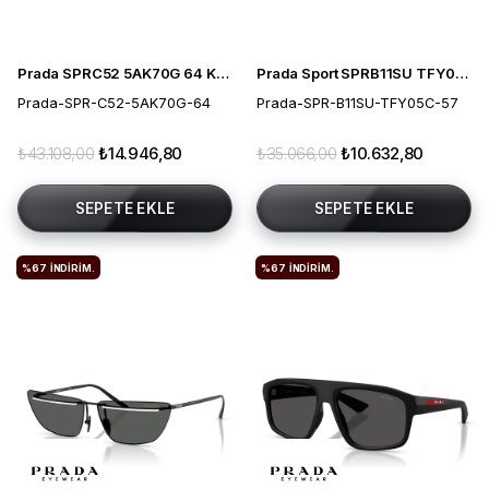
Prada SPRC52 5AK70G 64 Kadın Güneş Gözlüğü
Prada Sport SPRB11SU TFY05C 57 Polarize Erkek Güneş Gözlüğü
Prada-SPR-C52-5AK70G-64
Prada-SPR-B11SU-TFY05C-57
₺43.108,00
₺14.946,80
₺35.066,00
₺10.632,80
SEPETE EKLE
SEPETE EKLE
%67
İNDIRIM.
%67
İNDIRIM.