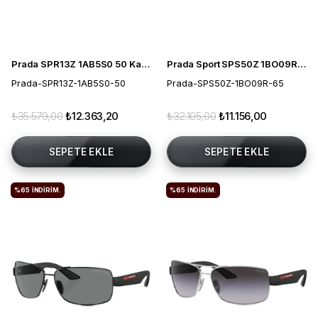
Prada SPR13Z 1AB5S0 50 Kadın Güneş Gözlüğü
Prada Sport SPS50Z 1BO09R 65 Erkek Güneş Gözlüğü
Prada-SPR13Z-1AB5S0-50
Prada-SPS50Z-1BO09R-65
₺35.579,00
₺12.363,20
₺32.105,00
₺11.156,00
SEPETE EKLE
SEPETE EKLE
%65
İNDIRIM.
%65
İNDIRIM.