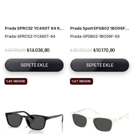
Prada SPRC52 YC460T 64 Kadın Güneş Gözlüğü
Prada Sport SPSB02 1BO06F 59 Erkek Güneş Gözlüğü
Prada-SPRC52-YC460T-64
Prada-SPSB02-1BO06F-59
₺43.108,00
₺14.036,80
₺30.742,00
₺10.170,80
SEPETE EKLE
SEPETE EKLE
%65
İNDIRIM.
%67
İNDIRIM.