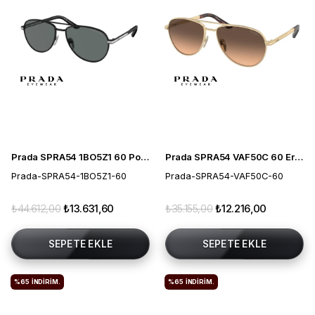
Prada SPRA54 1BO5Z1 60 Polarize Erkek Güneş Gözlüğü
Prada SPRA54 VAF50C 60 Erkek Güneş Gözlüğü
Prada-SPRA54-1BO5Z1-60
Prada-SPRA54-VAF50C-60
₺44.612,00
₺13.631,60
₺35.155,00
₺12.216,00
SEPETE EKLE
SEPETE EKLE
%65
İNDIRIM.
%65
İNDIRIM.