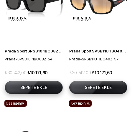
Prada Sport SPSB10 1BO08Z 54 Erkek Güneş Gözlüğü
Prada Sport SPSB11U 1BO40Z 57 Erkek Güneş Gözlüğü
Prada-SPSB10-1BO08Z-54
Prada-SPSB11U-1BO40Z-57
₺30.742,00
₺10.171,60
₺30.742,00
₺10.171,60
SEPETE EKLE
SEPETE EKLE
%65
İNDIRIM.
%67
İNDIRIM.