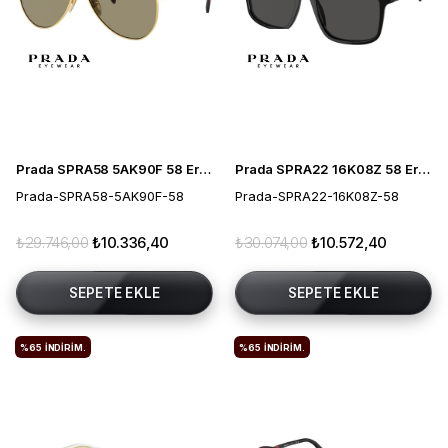
Prada SPRA58 5AK90F 58 Erkek Güneş Gözlüğü
Prada SPRA22 16K08Z 58 Erkek Güneş Gözlüğü
Prada-SPRA58-5AK90F-58
Prada-SPRA22-16K08Z-58
₺29.746,00
₺10.336,40
₺30.074,00
₺10.572,40
SEPETE EKLE
SEPETE EKLE
%65
İNDIRIM.
%65
İNDIRIM.