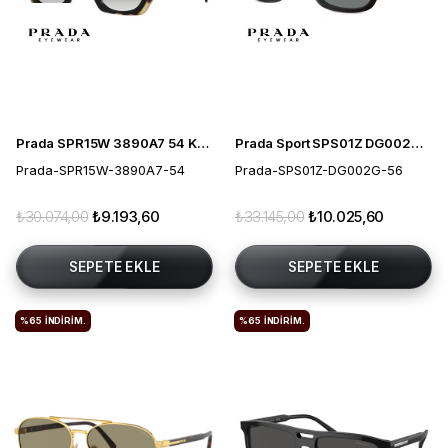
Prada SPR15W 3890A7 54 Kadın Güneş Gözlüğü
Prada Sport SPS01Z DG002G 56 Polarize Erkek Güneş Gözlüğü
Prada-SPR15W-3890A7-54
Prada-SPS01Z-DG002G-56
₺30.074,00
₺9.193,60
₺33.145,00
₺10.025,60
SEPETE EKLE
SEPETE EKLE
%65
İNDIRIM.
%65
İNDIRIM.