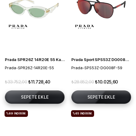
Prada SPR26Z 14R20E 55 Kadın Güneş Gözlüğü
Prada Sport SPS53Z DG008F 59 Erkek Güneş Gözlüğü
Prada-SPR26Z-14R20E-55
Prada-SPS53Z-DG008F-59
₺33.752,00
₺11.728,40
₺28.852,00
₺10.025,60
SEPETE EKLE
SEPETE EKLE
%69
İNDIRIM.
%65
İNDIRIM.