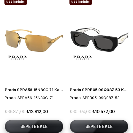
%65
İNDIRIM.
%65
İNDIRIM.
Prada SPRA56 15N80C 71 Kadın Güneş Gözlüğü
Prada SPRB05 09Q08Z 53 Kadın Güneş Gözlüğü
Prada-SPRA56-15N80C-71
Prada-SPRB05-09Q08Z-53
₺36.871,00
₺12.812,00
₺30.074,00
₺10.572,00
SEPETE EKLE
SEPETE EKLE