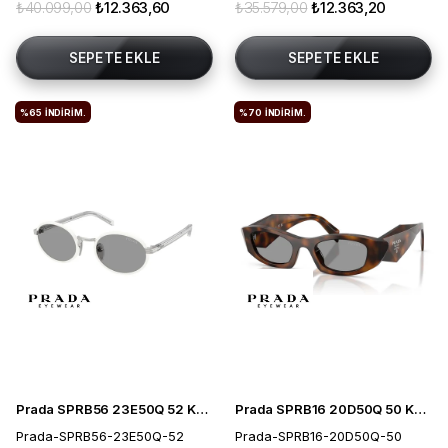
₺40.099,00
₺12.363,60
₺35.579,00
₺12.363,20
SEPETE EKLE
SEPETE EKLE
%65
İNDIRIM.
%70
İNDIRIM.
Prada SPRB56 23E50Q 52 Kadın Güneş Gözlüğü
Prada SPRB16 20D50Q 50 Kadın Güneş Gözlüğü
Prada-SPRB56-23E50Q-52
Prada-SPRB16-20D50Q-50