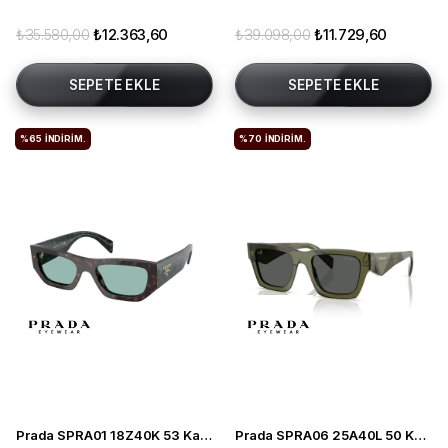
₺35.580,00
₺12.363,60
₺39.098,00
₺11.729,60
SEPETE EKLE
SEPETE EKLE
%65
İNDIRIM.
%70
İNDIRIM.
Prada SPRA01 18Z40K 53 Kadın Güneş Gözlüğü
Prada SPRA06 25A40L 50 Kadın Güneş Gözlüğü