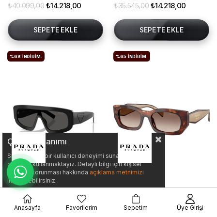
₺40.099,00
₺14.218,00
₺35.545,00
₺14.218,00
SEPETE EKLE
SEPETE EKLE
%68
İNDIRIM.
%65
İNDIRIM.
Çerez Kullanımı
Size daha iyi bir kullanıcı deneyimi sunabilmek için
çerezler kullanmaktayız. Detaylı bilgi için kişisel
verilerin korunması hakkında
açıklama metnimizi
inceleyebilirsiniz.
Prada SPRD10 16K08Z 24 Kadın Güneş Gözlüğü
Prada SPRB05 00K10S 53 Kadın Güneş Gözlüğü
Anasayfa
Favorilerim
Sepetim
Üye Girişi
Prada-SPRD10-16K08Z-24
Prada-SPRB05-00K10S-53