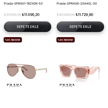
Prada-SPRA01-18Z40K-53
Prada-SPRA06-25A40L-50
₺31.930,00
₺11.095,20
₺39.098,00
₺11.729,60
SEPETE EKLE
SEPETE EKLE
%65
İNDIRIM.
%65
İNDIRIM.