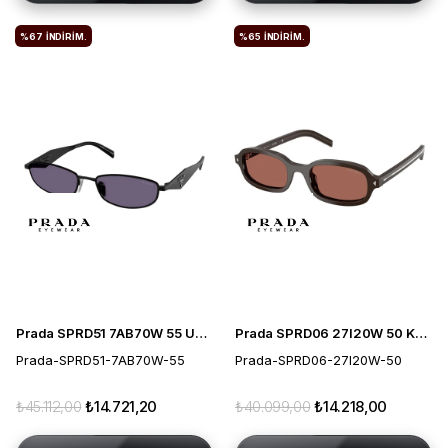
%67
İNDIRIM.
%65
İNDIRIM.
Prada SPRD51 7AB70W 55 Unisex Güneş Gözlüğü
Prada SPRD06 27I20W 50 Kadın Güneş Gözlüğü
Prada-SPRD51-7AB70W-55
Prada-SPRD06-27I20W-50
₺45.112,00
₺14.721,20
₺40.099,00
₺14.218,00