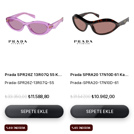
Prada SPR26Z 13R07Q 55 Kadın Güneş Gözlüğü
Prada SPRA20 17N10D 61 Kadın Güneş Gözlüğü
Prada-SPR26Z-13R07Q-55
Prada-SPRA20-17N10D-61
₺33.350,00
₺11.588,80
₺31.547,00
₺10.962,00
SEPETE EKLE
SEPETE EKLE
%69
İNDIRIM.
%65
İNDIRIM.