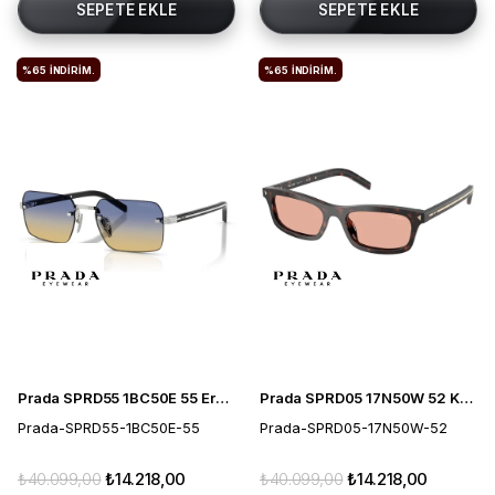
SEPETE EKLE
SEPETE EKLE
%65
İNDIRIM.
%65
İNDIRIM.
Prada SPRD55 1BC50E 55 Erkek Güneş Gözlüğü
Prada SPRD05 17N50W 52 Kadın Güneş Gözlüğü
Prada-SPRD55-1BC50E-55
Prada-SPRD05-17N50W-52
₺40.099,00
₺14.218,00
₺40.099,00
₺14.218,00