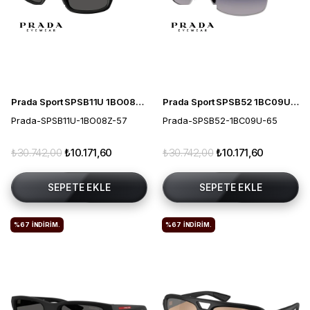
Prada Sport SPSB11U 1BO08Z 57 Erkek Güneş Gözlüğü
Prada Sport SPSB52 1BC09U 65 Erkek Güneş Gözlüğü
Prada-SPSB11U-1BO08Z-57
Prada-SPSB52-1BC09U-65
₺30.742,00
₺10.171,60
₺30.742,00
₺10.171,60
SEPETE EKLE
SEPETE EKLE
%67
İNDIRIM.
%67
İNDIRIM.