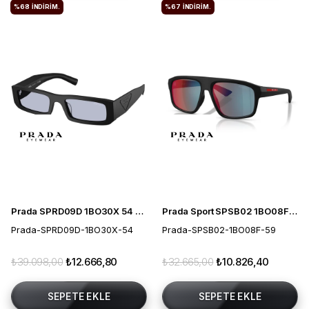
%68
İNDIRIM.
%67
İNDIRIM.
Prada SPRD09D 1BO30X 54 Kadın Güneş Gözlüğü
Prada Sport SPSB02 1BO08F 59 Erkek Güneş Gözlüğü
Prada-SPRD09D-1BO30X-54
Prada-SPSB02-1BO08F-59
₺39.098,00
₺12.666,80
₺32.665,00
₺10.826,40
SEPETE EKLE
SEPETE EKLE