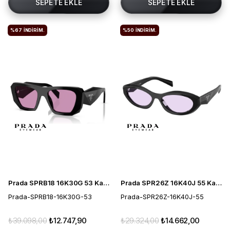
SEPETE EKLE
SEPETE EKLE
%67
İNDIRIM.
%50
İNDIRIM.
Prada SPRB18 16K30G 53 Kadın Güneş Gözlüğü
Prada SPR26Z 16K40J 55 Kadın Güneş Gözlüğü
Prada-SPRB18-16K30G-53
Prada-SPR26Z-16K40J-55
₺39.098,00
₺12.747,90
₺29.324,00
₺14.662,00