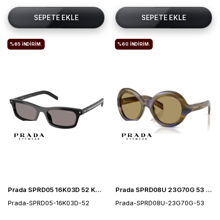
SEPETE EKLE
SEPETE EKLE
%65
İNDIRIM.
%60
İNDIRIM.
Prada SPRD05 16K03D 52 Kadın Güneş Gözlüğü
Prada SPRD08U 23G70G 53 Kadın Güneş Gözlüğü
Prada-SPRD05-16K03D-52
Prada-SPRD08U-23G70G-53