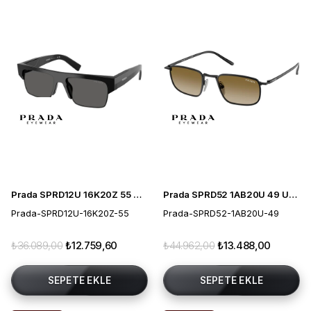
Prada SPRD12U 16K20Z 55 Unisex Güneş Gözlüğü
Prada SPRD52 1AB20U 49 Unisex Güneş Gözlüğü
Prada-SPRD12U-16K20Z-55
Prada-SPRD52-1AB20U-49
₺36.089,00
₺12.759,60
₺44.962,00
₺13.488,00
SEPETE EKLE
SEPETE EKLE