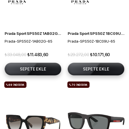
Prada Sport SPS50Z 1AB02G 65 Polarize Erkek Güneş Gözlüğü
Prada Sport SPS50Z 1BC09U 65 Erkek Güneş Gözlüğü
Prada-SPS50Z-1AB02G-65
Prada-SPS50Z-1BC09U-65
₺33.048,00
₺11.483,60
₺29.272,00
₺10.171,60
SEPETE EKLE
SEPETE EKLE
%69
İNDIRIM.
%70
İNDIRIM.