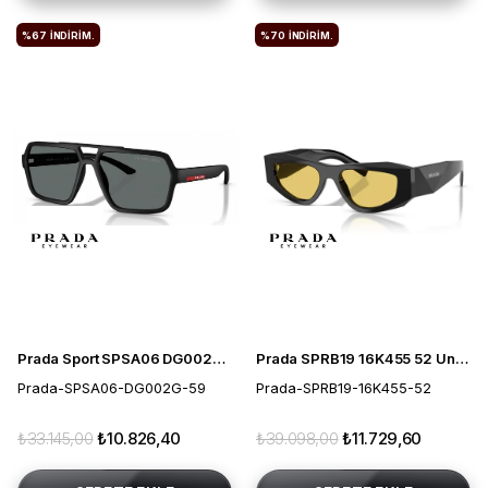
%67
İNDIRIM.
%70
İNDIRIM.
Prada Sport SPSA06 DG002G 59 Polarize Erkek Güneş Gözlüğü
Prada SPRB19 16K455 52 Unisex Güneş Gözlüğü
Prada-SPSA06-DG002G-59
Prada-SPRB19-16K455-52
₺33.145,00
₺10.826,40
₺39.098,00
₺11.729,60