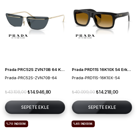
Prada PRC52S ZVN70B 64 Kadın Güneş Gözlüğü
Prada PRD11S 16K10X 54 Erkek Güneş Gözlüğü
Prada-PRC52S-ZVN70B-64
Prada-PRD11S-16K10X-54
₺43.108,00
₺14.946,80
₺40.099,00
₺14.218,00
SEPETE EKLE
SEPETE EKLE
%70
İNDIRIM.
%65
İNDIRIM.