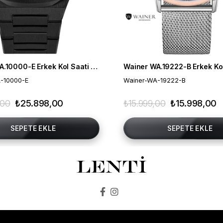
Wainer WA.10000-E Erkek Kol Saati , Swiss Made , Safir Cam
-10000-E
Wainer-WA-19222-B
,00
₺25.898,00
₺15.999,00
₺15.998,00
SEPETE EKLE
SEPETE EKLE