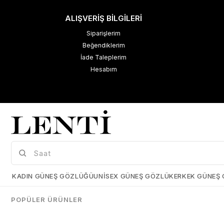
ALIŞVERİŞ BİLGİLERİ
Siparişlerim
Beğendiklerim
İade Taleplerim
Hesabım
M
K
Çerez Kullanımı
KADIN GÜNEŞ GÖZLÜĞÜ
UNISEX GÜNEŞ GÖZLÜK
ERKEK GÜNEŞ
Size daha iyi bir kullanıcı deneyimi sunabilmek için çerezler
kullanmaktayız. Detaylı bilgi için kişisel verilerin korunması hakkında
POPÜLER ÜRÜNLER
açıklama metnimizi
inceleyebilirsiniz.