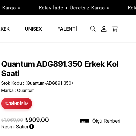
rgo •
Kolay İade • Ücretsiz Kargo •
Kolay 
RKEK
UNISEX
FALENTİ
Quantum ADG891.350 Erkek Kol
Saati
Stok Kodu
(Quantum-ADG891-350)
Marka
:
Quantum
%
15
İNDIRIM
₺909,00
₺1.069,00
Ölçü Rehberi
Resmi Satıcı