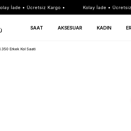
y İade • Ücretsiz Kargo •
Kolay İade • Ücretsiz Ka
SAAT
AKSESUAR
KADIN
E
Ü
350 Erkek Kol Saati