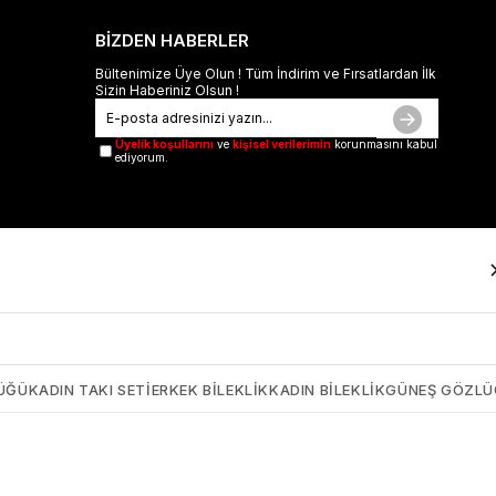
BİZDEN HABERLER
Bültenimize Üye Olun ! Tüm İndirim ve Fırsatlardan İlk
Sizin Haberiniz Olsun !
Üyelik koşullarını
ve
kişisel verilerimin
korunmasını kabul
ediyorum.
ÜĞÜ
KADIN TAKI SETI
ERKEK BILEKLIK
KADIN BILEKLIK
GÜNEŞ GÖZL