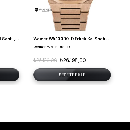
Wainer WA.19222-B Erkek Kol Saati , Swiss Made , Safir Cam
Wainer WA.10000-D Erkek Kol Saati , Swiss Made , Safir Cam
Ca
Wainer-WA-10000-D
Ca
₺26.199,00
₺26.198,00
₺1
SEPETE EKLE