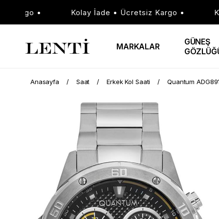
 Kargo •
Kolay İade • Ücretsiz Kargo •
Kola
GÜNEŞ
MARKALAR
GÖZLÜĞ
Anasayfa
Saat
Erkek Kol Saati
Quantum ADG891.