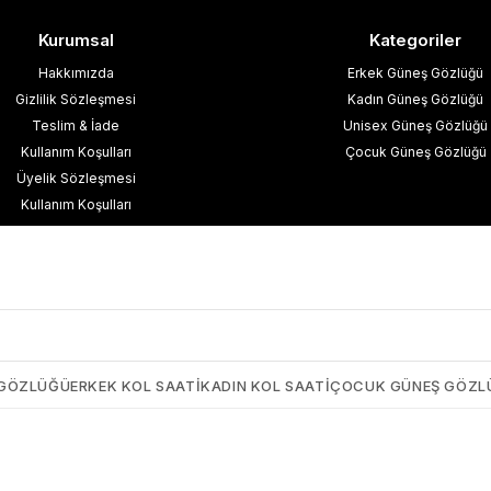
Kurumsal
Kategoriler
Hakkımızda
Erkek Güneş Gözlüğü
Gizlilik Sözleşmesi
Kadın Güneş Gözlüğü
Teslim & İade
Unisex Güneş Gözlüğü
Kullanım Koşulları
Çocuk Güneş Gözlüğü
Üyelik Sözleşmesi
Kullanım Koşulları
esafeli Satış Sözleşmesi
işisel Verilerin Korunması
İletişim
Blog
 GÖZLÜĞÜ
ERKEK KOL SAATI
KADIN KOL SAATI
ÇOCUK GÜNEŞ GÖZL