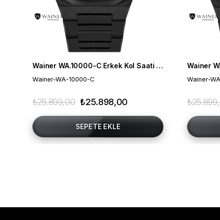
Wainer WA.10000-C Erkek Kol Saati , Swiss Made , Safir Cam
Wainer-WA-10000-C
Wainer-WA
₺25.899,00
₺25.898,00
₺25.899
SEPETE EKLE