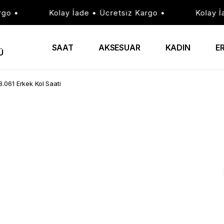
 •
Kolay İade • Ücretsiz Kargo •
Kolay İade
SAAT
AKSESUAR
KADIN
E
Ü
061 Erkek Kol Saati