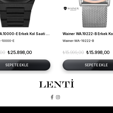
Wainer WA.10000-E Erkek Kol Saati , Swiss Made , Safir Cam
-10000-E
Wainer-WA-19222-B
,00
₺25.898,00
₺15.999,00
₺15.998,00
SEPETE EKLE
SEPETE EKLE