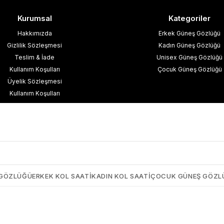
Kurumsal
Kategoriler
Hakkımızda
Erkek Güneş Gözlüğü
Gizlilik Sözleşmesi
Kadın Güneş Gözlüğü
Teslim & İade
Unisex Güneş Gözlüğü
Kullanım Koşulları
Çocuk Güneş Gözlüğü
Üyelik Sözleşmesi
Kullanım Koşulları
esafeli Satış Sözleşmesi
işisel Verilerin Korunması
İletişim
Blog
 GÖZLÜĞÜ
ERKEK KOL SAATI
KADIN KOL SAATI
ÇOCUK GÜNEŞ GÖZL