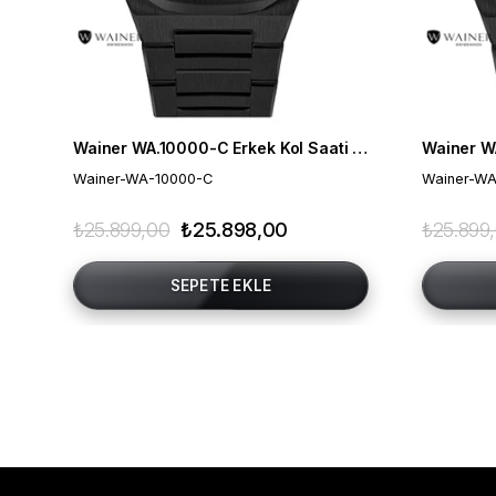
Wainer WA.10000-C Erkek Kol Saati , Swiss Made , Safir Cam
Wainer-WA-10000-C
Wainer-WA
₺25.899,00
₺25.898,00
₺25.899
SEPETE EKLE