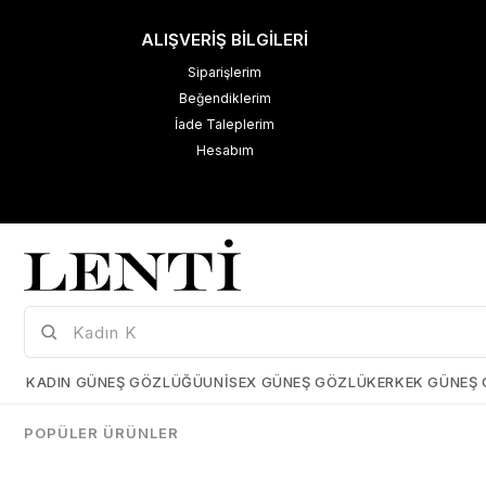
ALIŞVERİŞ BİLGİLERİ
Siparişlerim
Beğendiklerim
İade Taleplerim
Hesabım
M
K
Çerez Kullanımı
KADIN GÜNEŞ GÖZLÜĞÜ
UNISEX GÜNEŞ GÖZLÜK
ERKEK GÜNEŞ
Size daha iyi bir kullanıcı deneyimi sunabilmek için çerezler
kullanmaktayız. Detaylı bilgi için kişisel verilerin korunması hakkında
POPÜLER ÜRÜNLER
açıklama metnimizi
inceleyebilirsiniz.