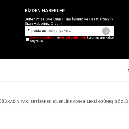
BİZDEN HABERLER
Bültenimize Üye Olun ! Tüm İndirim ve Fırsatlardan İlk
Sizin Haberiniz Olsun !
Üyelik koşullarını
ve
kişisel verilerimin
korunmasını kabul
ediyorum.
ÜĞÜ
KADIN TAKI SETI
ERKEK BILEKLIK
KADIN BILEKLIK
GÜNEŞ GÖZL