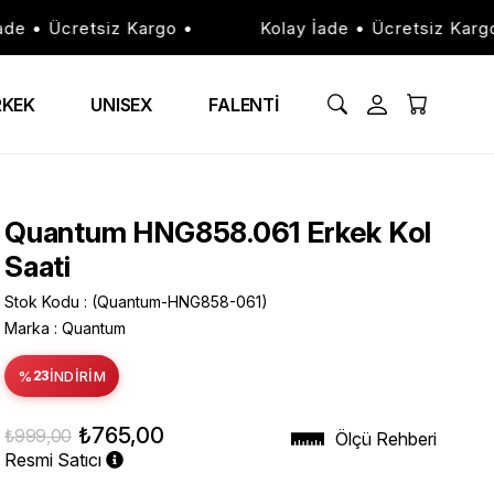
 • Ücretsiz Kargo •
Kolay İade • Ücretsiz Kargo •
RKEK
UNISEX
FALENTİ
Quantum HNG858.061 Erkek Kol
Saati
Stok Kodu
(Quantum-HNG858-061)
Marka
:
Quantum
%
23
İNDIRIM
₺765,00
₺999,00
Ölçü Rehberi
Resmi Satıcı