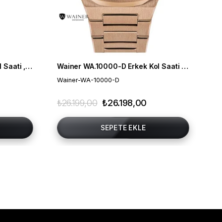
Wainer WA.19222-B Erkek Kol Saati , Swiss Made , Safir Cam
Wainer WA.10000-D Erkek Kol Saati , Swiss Made , Safir Cam
Ca
Wainer-WA-10000-D
Ca
₺26.199,00
₺26.198,00
₺1
SEPETE EKLE