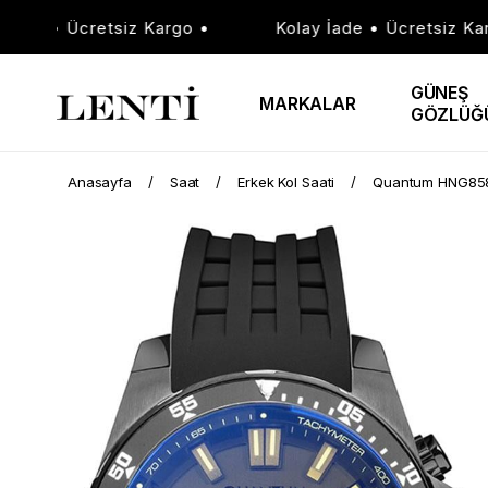
de • Ücretsiz Kargo •
Kolay İade • Ücretsiz Kargo
GÜNEŞ
MARKALAR
GÖZLÜĞ
Anasayfa
Saat
Erkek Kol Saati
Quantum HNG858.