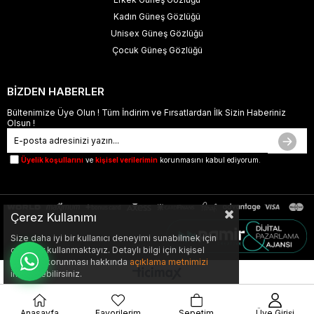
Kadın Güneş Gözlüğü
Unisex Güneş Gözlüğü
Çocuk Güneş Gözlüğü
BİZDEN HABERLER
Bültenimize Üye Olun ! Tüm İndirim ve Fırsatlardan İlk Sizin Haberiniz
Olsun !
Üyelik koşullarını
ve
kişisel verilerimin
korunmasını kabul ediyorum.
Çerez Kullanımı
Size daha iyi bir kullanıcı deneyimi sunabilmek için
çerezler kullanmaktayız. Detaylı bilgi için kişisel
verilerin korunması hakkında
açıklama metnimizi
inceleyebilirsiniz.
Anasayfa
Favorilerim
Sepetim
Üye Girişi