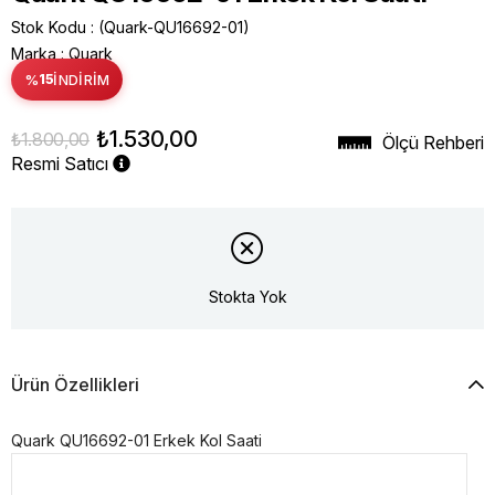
Stok Kodu
(Quark-QU16692-01)
Marka
:
Quark
%
15
İNDIRIM
₺1.530,00
₺1.800,00
Ölçü Rehberi
Resmi Satıcı
Stokta Yok
Ürün Özellikleri
Quark QU16692-01 Erkek Kol Saati