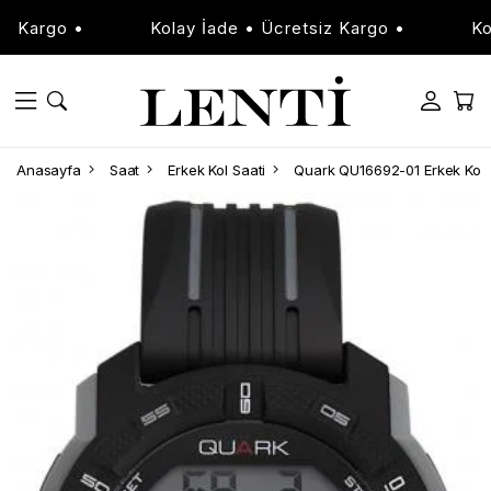
Kargo •
Kolay İade • Ücretsiz Kargo •
Kolay
Anasayfa
Saat
Erkek Kol Saati
Quark QU16692-01 Erkek Kol 