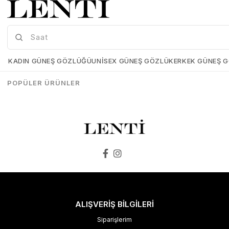
Wainer WA.10000-C Erkek Kol Saati , Swiss Made , Safir Cam
Wainer WA.10000-E Erkek Kol Saati , Swiss Made , Safir Cam
Wainer-WA-10000-C
Wainer-WA-10000-E
KADIN GÜNEŞ GÖZLÜĞÜ
UNISEX GÜNEŞ GÖZLÜK
ERKEK GÜNEŞ 
₺25.899,00
₺25.898,00
₺25.899,00
₺25.898,00
POPÜLER ÜRÜNLER
SEPETE EKLE
SEPETE EKLE
ALIŞVERİŞ BİLGİLERİ
Siparişlerim