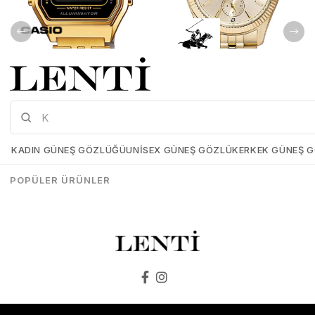
Casio LA680WGA-1BDF Kadın Kol Saati
Beverly Hills Polo Club BP3082C.110 Kadın Kol Saati
Casio-LA680WGA-1BDF
Beverly-Hılls-Polo-Club-
BP3082C-110
KADIN GÜNEŞ GÖZLÜĞÜ
UNISEX GÜNEŞ GÖZLÜK
ERKEK GÜNEŞ 
₺5.339,00
₺3.737,30
₺8.199,00
₺8.198,00
POPÜLER ÜRÜNLER
SEPETE EKLE
SEPETE EKLE