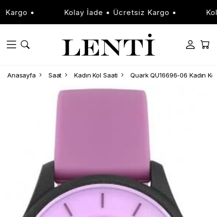
argo •
Kolay İade • Ücretsiz Kargo •
Kolay 
Anasayfa
Saat
Kadın Kol Saati
Quark QU16696-06 Kadın Kol 