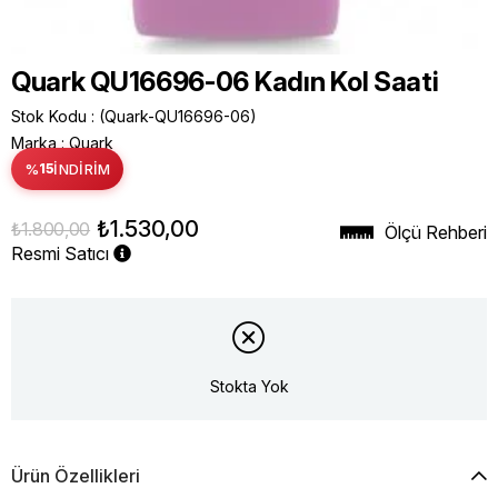
Quark QU16696-06 Kadın Kol Saati
Stok Kodu
(Quark-QU16696-06)
Marka
:
Quark
%
15
İNDIRIM
₺1.530,00
₺1.800,00
Ölçü Rehberi
Resmi Satıcı
Stokta Yok
Ürün Özellikleri