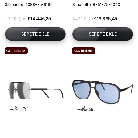
Silhouette-4088-75-9160
Silhouette-8751-75-6040
₺32.103,00
₺14.446,35
₺43.101,00
₺19.395,45
SEPETE EKLE
SEPETE EKLE
%55
İNDIRIM.
%55
İNDIRIM.