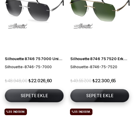
Silhouette 8746 75 7000 Unisex Güneş Gözlüğü
Silhouette 8746 75 7520 Erkek Güneş Gözlüğü
Silhouette-8746-75-7000
Silhouette-8746-75-7520
₺48.948,00
₺22.026,60
₺49.557,00
₺22.300,65
SEPETE EKLE
SEPETE EKLE
%55
İNDIRIM.
%55
İNDIRIM.