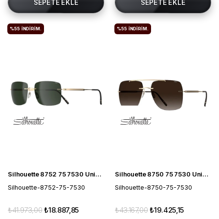
SEPETE EKLE
SEPETE EKLE
%55
İNDIRIM.
%55
İNDIRIM.
Silhouette 8752 75 7530 Unisex Güneş Gözlüğü
Silhouette 8750 75 7530 Unisex Güneş Gözlüğü
Silhouette-8752-75-7530
Silhouette-8750-75-7530
₺41.973,00
₺18.887,85
₺43.167,00
₺19.425,15