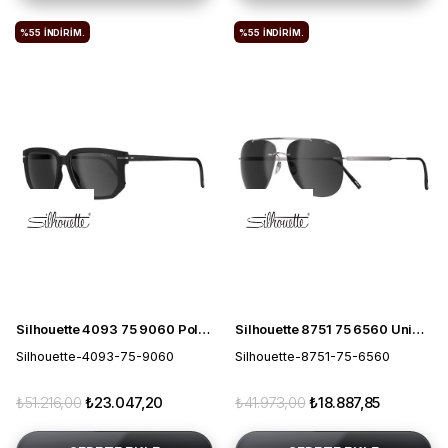
%55
İNDIRIM.
%55
İNDIRIM.
Silhouette 4093 75 9060 Polarize Unisex Güneş Gözlüğü
Silhouette 8751 75 6560 Unisex Güneş Gözlüğü
Silhouette-4093-75-9060
Silhouette-8751-75-6560
₺51.216,00
₺23.047,20
₺41.973,00
₺18.887,85