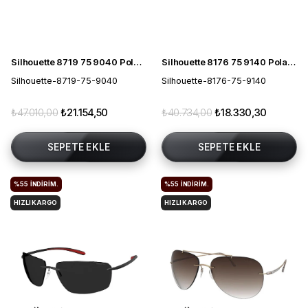
Silhouette 8719 75 9040 Polarize Erkek Güneş Gözlüğü
Silhouette 8176 75 9140 Polarize Unisex Güneş Gözlüğü
Silhouette-8719-75-9040
Silhouette-8176-75-9140
₺47.010,00
₺21.154,50
₺40.734,00
₺18.330,30
SEPETE EKLE
SEPETE EKLE
%55
İNDIRIM.
%55
İNDIRIM.
HIZLI KARGO
HIZLI KARGO