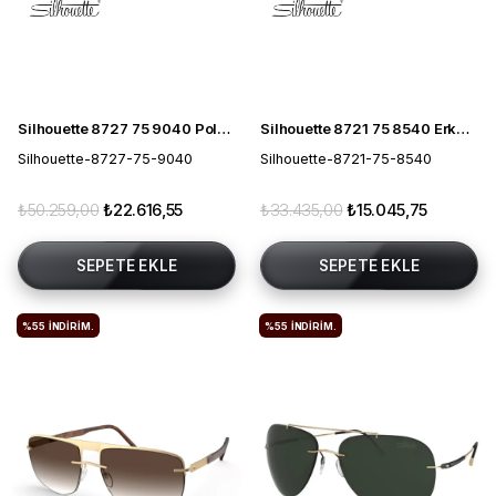
Silhouette 8727 75 9040 Polarize Erkek Güneş Gözlüğü
Silhouette 8721 75 8540 Erkek Güneş Gözlüğü
Silhouette-8727-75-9040
Silhouette-8721-75-8540
₺50.259,00
₺22.616,55
₺33.435,00
₺15.045,75
SEPETE EKLE
SEPETE EKLE
%55
İNDIRIM.
%55
İNDIRIM.