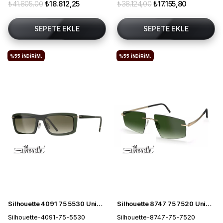
₺41.805,00
₺18.812,25
₺38.124,00
₺17.155,80
SEPETE EKLE
SEPETE EKLE
%55
İNDIRIM.
%55
İNDIRIM.
Silhouette 4091 75 5530 Unisex Güneş Gözlüğü
Silhouette 8747 75 7520 Unisex Güneş Gözlüğü
Silhouette-4091-75-5530
Silhouette-8747-75-7520