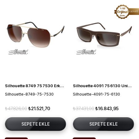
Silhouette 8749 75 7530 Erkek Güneş Gözlüğü
Silhouette 4091 75 6130 Unisex Güneş Gözlüğü
Silhouette-8749-75-7530
Silhouette-4091-75-6130
₺47.826,00
₺21.521,70
₺37.431,00
₺16.843,95
SEPETE EKLE
SEPETE EKLE