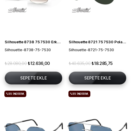
Silhouette 8738 75 7530 Erkek Güneş Gözlüğü
Silhouette 8721 75 7530 Polarize Erkek Güneş Gözlüğü
Silhouette-8738-75-7530
Silhouette-8721-75-7530
₺28.080,00
₺12.636,00
₺40.635,00
₺18.285,75
SEPETE EKLE
SEPETE EKLE
%55
İNDIRIM.
%55
İNDIRIM.