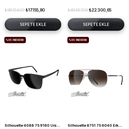
₺38.124,00
₺17.155,80
₺49.557,00
₺22.300,65
SEPETE EKLE
SEPETE EKLE
%55
İNDIRIM.
%55
İNDIRIM.
Silhouette 4088 75 9160 Unisex Güneş Gözlüğü
Silhouette 8751 75 6040 Erkek Güneş Gözlüğü