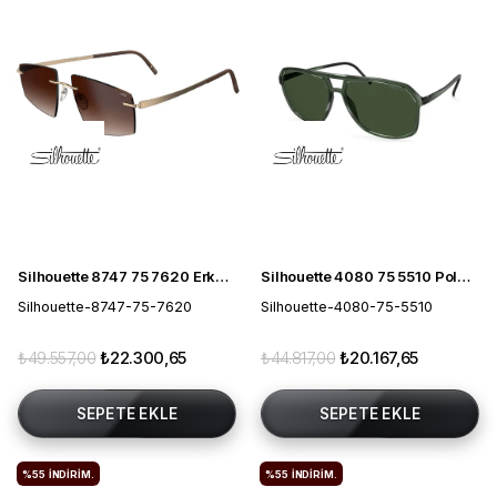
Silhouette 8747 75 7620 Erkek Güneş Gözlüğü
Silhouette 4080 75 5510 Polarize Erkek Güneş Gözlüğü
Silhouette-8747-75-7620
Silhouette-4080-75-5510
₺49.557,00
₺22.300,65
₺44.817,00
₺20.167,65
SEPETE EKLE
SEPETE EKLE
%55
İNDIRIM.
%55
İNDIRIM.