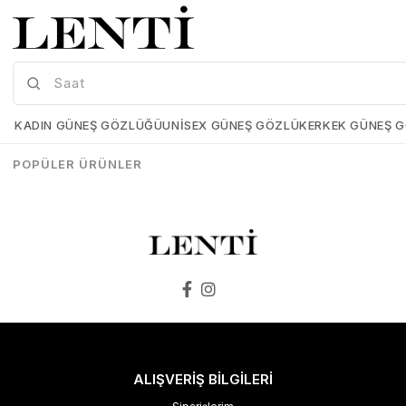
Silhouette 8749 75 9040 Erkek Güneş Gözlüğü
Silhouette 8750 75 6040 Erkek Güneş Gözlüğü
Silhouette-8749-75-9040
Silhouette-8750-75-6040
₺55.743,00
₺25.084,35
₺52.367,00
₺23.565,15
KADIN GÜNEŞ GÖZLÜĞÜ
UNISEX GÜNEŞ GÖZLÜK
ERKEK GÜNEŞ 
SEPETE EKLE
SEPETE EKLE
POPÜLER ÜRÜNLER
ALIŞVERİŞ BİLGİLERİ