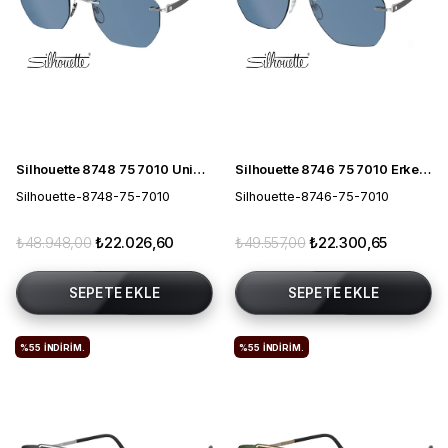
Silhouette 8748 75 7010 Unisex Güneş Gözlüğü
Silhouette 8746 75 7010 Erkek Güneş Gözlüğü
Silhouette-8748-75-7010
Silhouette-8746-75-7010
₺48.948,00
₺22.026,60
₺49.557,00
₺22.300,65
SEPETE EKLE
SEPETE EKLE
%55
İNDIRIM.
%55
İNDIRIM.