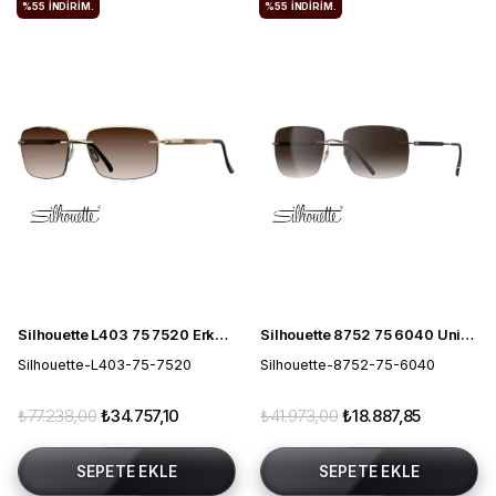
%55
İNDIRIM.
%55
İNDIRIM.
Silhouette L403 75 7520 Erkek Güneş Gözlüğü
Silhouette 8752 75 6040 Unisex Güneş Gözlüğü
Silhouette-L403-75-7520
Silhouette-8752-75-6040
₺77.238,00
₺34.757,10
₺41.973,00
₺18.887,85
SEPETE EKLE
SEPETE EKLE