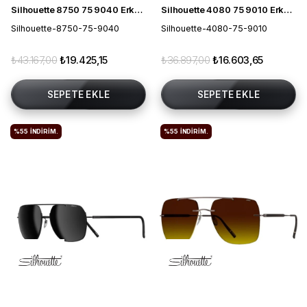
Silhouette 8750 75 9040 Erkek Güneş Gözlüğü
Silhouette 4080 75 9010 Erkek Güneş Gözlüğü
Silhouette-8750-75-9040
Silhouette-4080-75-9010
₺43.167,00
₺19.425,15
₺36.897,00
₺16.603,65
SEPETE EKLE
SEPETE EKLE
%55
İNDIRIM.
%55
İNDIRIM.