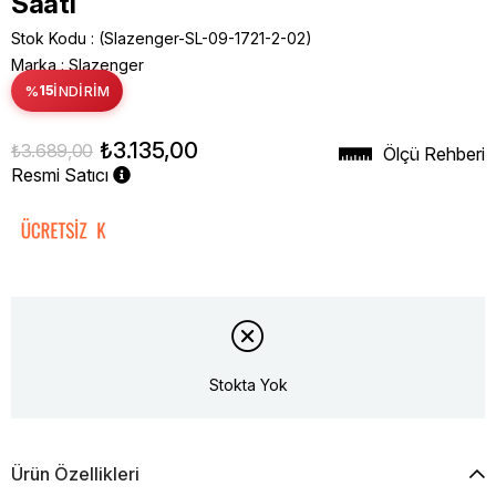
Saati
Stok Kodu
(Slazenger-SL-09-1721-2-02)
Marka
:
Slazenger
%
15
İNDIRIM
₺3.135,00
₺3.689,00
Ölçü Rehberi
Resmi Satıcı
Stokta Yok
Ürün Özellikleri