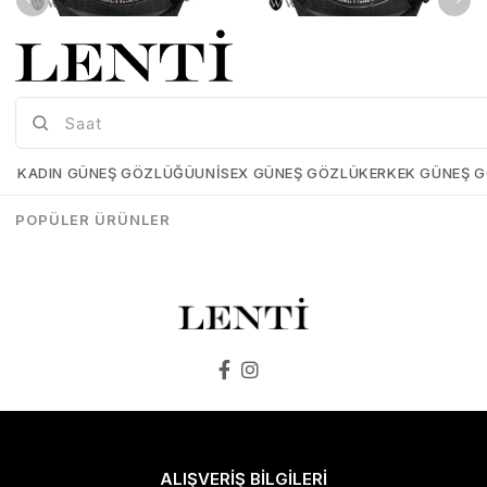
Wainer WA.10000-C Erkek Kol Saati , Swiss Made , Safir Cam
Wainer WA.10000-E Erkek Kol Saati , Swiss Made , Safir Cam
Wainer-WA-10000-C
Wainer-WA-10000-E
KADIN GÜNEŞ GÖZLÜĞÜ
UNISEX GÜNEŞ GÖZLÜK
ERKEK GÜNEŞ 
₺25.899,00
₺25.898,00
₺25.899,00
₺25.898,00
POPÜLER ÜRÜNLER
SEPETE EKLE
SEPETE EKLE
ALIŞVERİŞ BİLGİLERİ