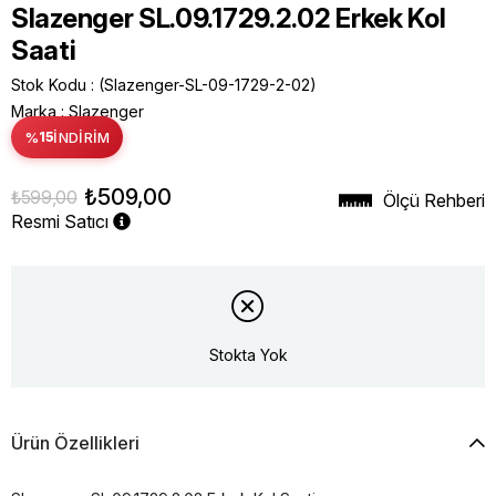
Slazenger SL.09.1729.2.02 Erkek Kol
Saati
Stok Kodu
(Slazenger-SL-09-1729-2-02)
Marka
:
Slazenger
%
15
İNDIRIM
₺509,00
₺599,00
Ölçü Rehberi
Resmi Satıcı
Stokta Yok
Ürün Özellikleri