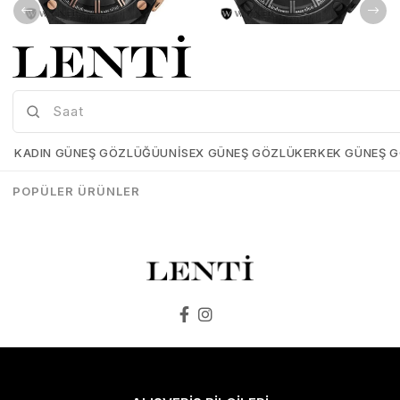
Wainer WA.10000-C Erkek Kol Saati , Swiss Made , Safir Cam
Wainer WA.10000-E Erkek Kol Saati , Swiss Made , Safir Cam
Wainer-WA-10000-C
Wainer-WA-10000-E
KADIN GÜNEŞ GÖZLÜĞÜ
UNISEX GÜNEŞ GÖZLÜK
ERKEK GÜNEŞ 
₺25.899,00
₺25.898,00
₺25.899,00
₺25.898,00
POPÜLER ÜRÜNLER
SEPETE EKLE
SEPETE EKLE