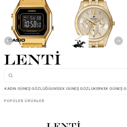
Casio LA680WGA-1BDF Kadın Kol Saati
Beverly Hills Polo Club BP3082C.110 Kadın Kol Saati
Casio-LA680WGA-1BDF
Beverly-Hılls-Polo-Club-
BP3082C-110
KADIN GÜNEŞ GÖZLÜĞÜ
UNISEX GÜNEŞ GÖZLÜK
ERKEK GÜNEŞ 
₺5.339,00
₺3.737,30
₺8.199,00
₺8.198,00
POPÜLER ÜRÜNLER
SEPETE EKLE
SEPETE EKLE