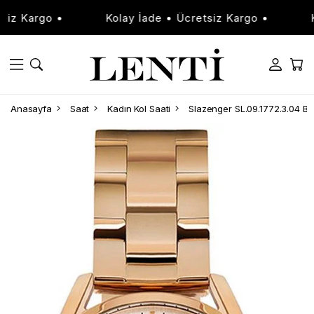
 Kargo •
Kolay İade • Ücretsiz Kargo •
Kola
Anasayfa
Saat
Kadın Kol Saati
Slazenger SL.09.1772.3.04 Ba