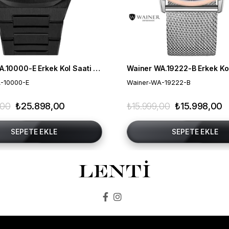
Wainer WA.10000-E Erkek Kol Saati , Swiss Made , Safir Cam
-10000-E
Wainer-WA-19222-B
,00
₺25.898,00
₺15.999,00
₺15.998,00
SEPETE EKLE
SEPETE EKLE