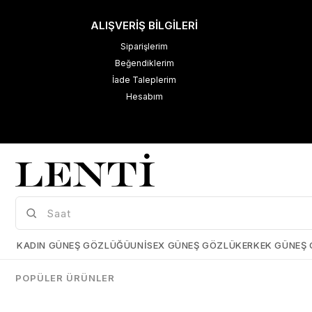
ALIŞVERİŞ BİLGİLERİ
Siparişlerim
Beğendiklerim
İade Taleplerim
Hesabım
M
K
Çerez Kullanımı
KADIN GÜNEŞ GÖZLÜĞÜ
UNISEX GÜNEŞ GÖZLÜK
ERKEK GÜNEŞ
Size daha iyi bir kullanıcı deneyimi sunabilmek için çerezler
kullanmaktayız. Detaylı bilgi için kişisel verilerin korunması hakkında
POPÜLER ÜRÜNLER
açıklama metnimizi
inceleyebilirsiniz.