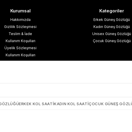
Kurumsal
Kategoriler
Hakkımızda
Erkek Güneş Gözlüğü
Gizlilik Sözleşmesi
Kadın Güneş Gözlüğü
Teslim & İade
Unisex Güneş Gözlüğü
Kullanım Koşulları
Çocuk Güneş Gözlüğü
Üyelik Sözleşmesi
Kullanım Koşulları
esafeli Satış Sözleşmesi
işisel Verilerin Korunması
İletişim
Blog
 GÖZLÜĞÜ
ERKEK KOL SAATI
KADIN KOL SAATI
ÇOCUK GÜNEŞ GÖZL