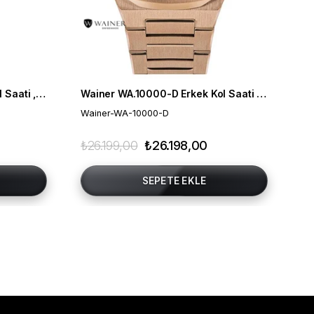
Wainer WA.19222-B Erkek Kol Saati , Swiss Made , Safir Cam
Wainer WA.10000-D Erkek Kol Saati , Swiss Made , Safir Cam
Ca
Wainer-WA-10000-D
Ca
₺26.199,00
₺26.198,00
₺1
SEPETE EKLE