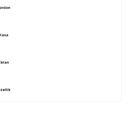
ordon
Kasa
Ekran
zellik