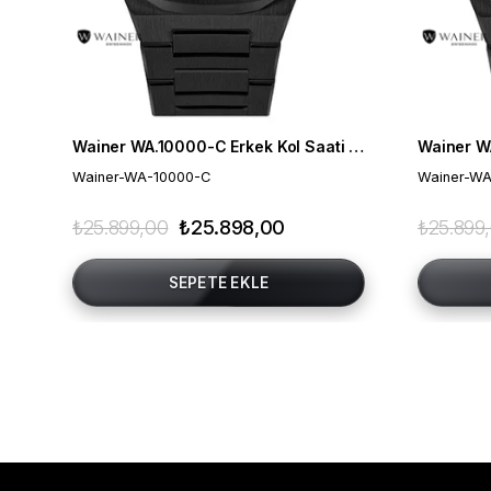
Wainer WA.10000-C Erkek Kol Saati , Swiss Made , Safir Cam
Wainer-WA-10000-C
Wainer-WA
₺25.899,00
₺25.898,00
₺25.899
SEPETE EKLE