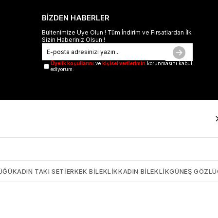
BİZDEN HABERLER
Bültenimize Üye Olun ! Tüm İndirim ve Fırsatlardan İlk
Sizin Haberiniz Olsun !
Üyelik koşullarını
ve
kişisel verilerimin
korunmasını kabul
ediyorum.
ÜĞÜ
KADIN TAKI SETI
ERKEK BILEKLIK
KADIN BILEKLIK
GÜNEŞ GÖZL