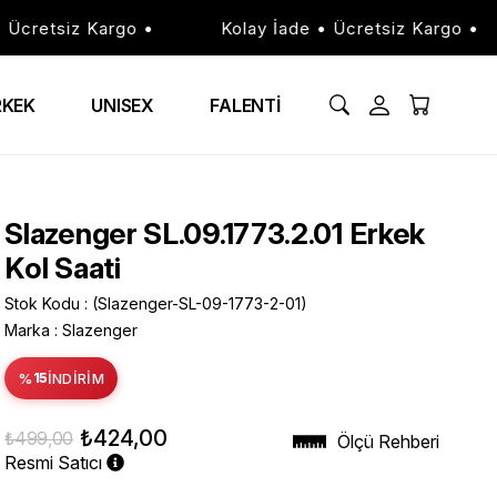
retsiz Kargo •
Kolay İade • Ücretsiz Kargo •
RKEK
UNISEX
FALENTİ
Slazenger SL.09.1773.2.01 Erkek
Kol Saati
Stok Kodu
(Slazenger-SL-09-1773-2-01)
Marka
:
Slazenger
%
15
İNDIRIM
₺424,00
₺499,00
Ölçü Rehberi
Resmi Satıcı