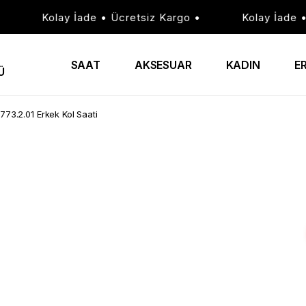
Kolay İade • Ücretsiz Kargo •
Kolay İade • Üc
SAAT
AKSESUAR
KADIN
E
Ü
773.2.01 Erkek Kol Saati