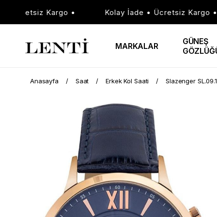
Ücretsiz Kargo •
Kolay İade • Ücretsiz Kargo •
GÜNEŞ
MARKALAR
GÖZLÜĞ
Anasayfa
Saat
Erkek Kol Saati
Slazenger SL.09.1