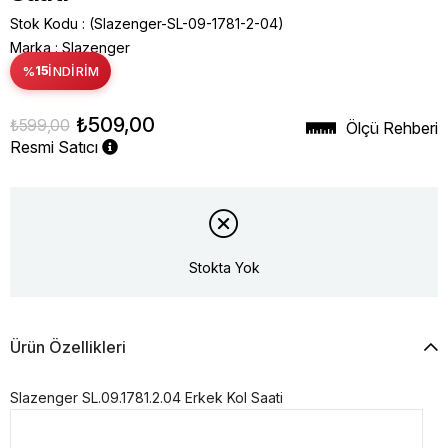
Stok Kodu
(Slazenger-SL-09-1781-2-04)
Marka
:
Slazenger
%
15
İNDIRIM
₺509,00
₺599,00
Ölçü Rehberi
Resmi Satıcı
Stokta Yok
Ürün Özellikleri
Slazenger SL.09.1781.2.04 Erkek Kol Saati