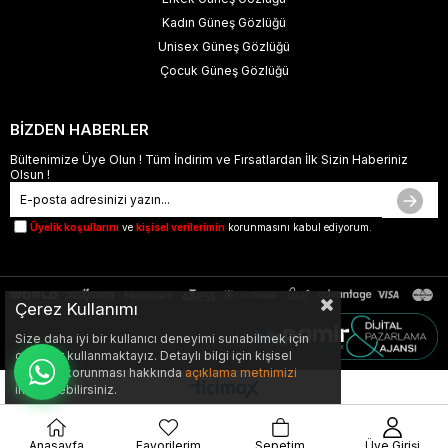
Kadın Güneş Gözlüğü
Unisex Güneş Gözlüğü
Çocuk Güneş Gözlüğü
BİZDEN HABERLER
Bültenimize Üye Olun ! Tüm İndirim ve Fırsatlardan İlk Sizin Haberiniz
Olsun !
Üyelik koşullarını
ve
kişisel verilerimin
korunmasını kabul ediyorum.
Çerez Kullanımı
Size daha iyi bir kullanıcı deneyimi sunabilmek için
çerezler kullanmaktayız. Detaylı bilgi için kişisel
verilerin korunması hakkında
açıklama metnimizi
inceleyebilirsiniz.
Anasayfa
Favorilerim
Sepetim
Üye Girişi