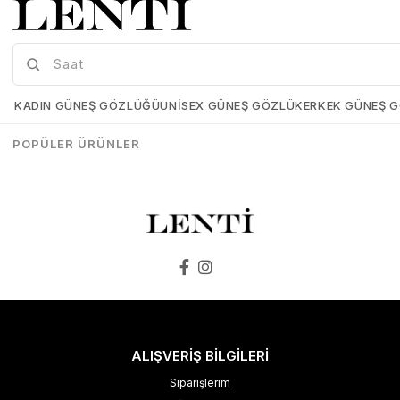
Wainer WA.10000-C Erkek Kol Saati , Swiss Made , Safir Cam
Wainer WA.10000-E Erkek Kol Saati , Swiss Made , Safir Cam
Wainer-WA-10000-C
Wainer-WA-10000-E
KADIN GÜNEŞ GÖZLÜĞÜ
UNISEX GÜNEŞ GÖZLÜK
ERKEK GÜNEŞ 
₺25.899,00
₺25.898,00
₺25.899,00
₺25.898,00
POPÜLER ÜRÜNLER
SEPETE EKLE
SEPETE EKLE
ALIŞVERİŞ BİLGİLERİ
Siparişlerim