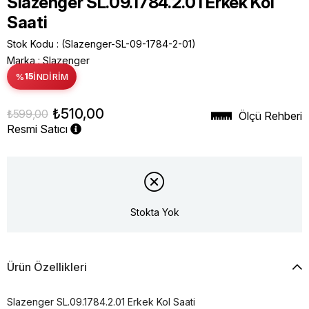
Slazenger SL.09.1784.2.01 Erkek Kol
Saati
Stok Kodu
(Slazenger-SL-09-1784-2-01)
Marka
:
Slazenger
%
15
İNDIRIM
₺510,00
₺599,00
Ölçü Rehberi
Resmi Satıcı
Stokta Yok
Ürün Özellikleri
Slazenger SL.09.1784.2.01 Erkek Kol Saati