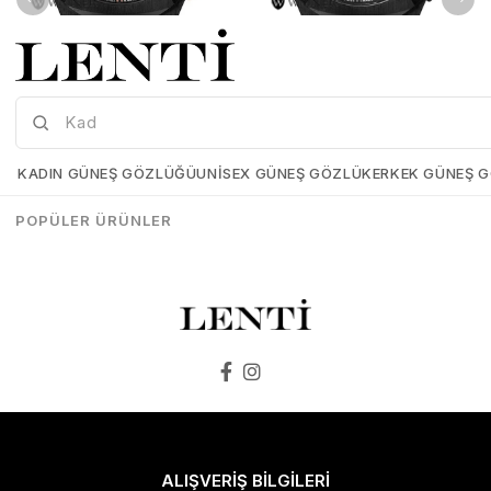
Wainer WA.10000-C Erkek Kol Saati , Swiss Made , Safir Cam
Wainer WA.10000-E Erkek Kol Saati , Swiss Made , Safir Cam
Wainer-WA-10000-C
Wainer-WA-10000-E
KADIN GÜNEŞ GÖZLÜĞÜ
UNISEX GÜNEŞ GÖZLÜK
ERKEK GÜNEŞ 
₺25.899,00
₺25.898,00
₺25.899,00
₺25.898,00
POPÜLER ÜRÜNLER
SEPETE EKLE
SEPETE EKLE
ALIŞVERİŞ BİLGİLERİ