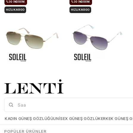
%30
İNDIRIM.
%30
İNDIRIM.
HIZLI KARGO
HIZLI KARGO
Soleil SO4521-04 60 Polarize Erkek Güneş Gözlüğü
Soleil SO4522-02 59 Polarize Erkek Güneş Gözlüğü
Soleil-SO4521-04-60
Soleil-SO4522-02-59
₺1.400,00
₺980,00
₺1.400,00
₺980,00
KADIN GÜNEŞ GÖZLÜĞÜ
UNISEX GÜNEŞ GÖZLÜK
ERKEK GÜNEŞ 
SEPETE EKLE
SEPETE EKLE
POPÜLER ÜRÜNLER