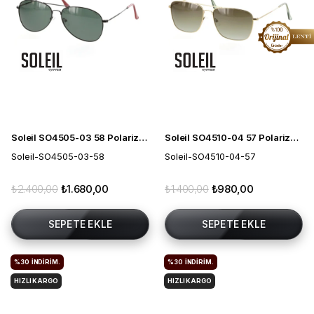
Soleil SO4505-03 58 Polarize Erkek Güneş Gözlüğü
Soleil SO4510-04 57 Polarize Erkek Güneş Gözlüğü
Soleil-SO4505-03-58
Soleil-SO4510-04-57
₺2.400,00
₺1.680,00
₺1.400,00
₺980,00
SEPETE EKLE
SEPETE EKLE
%30
İNDIRIM.
%30
İNDIRIM.
HIZLI KARGO
HIZLI KARGO