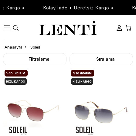
argo •
Kolay İade • Ücretsiz Kargo •
Kolay 
Soleil
Anasayfa
Soleil
Filtreleme
Sıralama
%30
İNDIRIM.
%30
İNDIRIM.
HIZLI KARGO
HIZLI KARGO