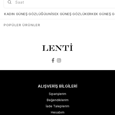
Mia Maria OF127-C2 56 Polarize Bayan Güneş Gözlüğü
Mia Maria OF126-C3 56 Polarize Bayan Güneş Gözlüğü
Mia-Maria-OF127-C2-56
Mia-Maria-OF126-C3-56
KADIN GÜNEŞ GÖZLÜĞÜ
UNISEX GÜNEŞ GÖZLÜK
ERKEK GÜNEŞ 
₺1.498,00
₺1.273,00
₺1.498,00
₺1.273,00
POPÜLER ÜRÜNLER
SEPETE EKLE
SEPETE EKLE
ALIŞVERİŞ BİLGİLERİ
Siparişlerim
Beğendiklerim
İade Taleplerim
Hesabım