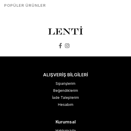
₺8.199,00
₺8.198,00
POPÜLER ÜRÜNLER
SEPETE EKLE
SEPETE EKLE
ALIŞVERİŞ BİLGİLERİ
Siparişlerim
Beğendiklerim
İade Taleplerim
Hesabım
Kurumsal
Hakkımızda