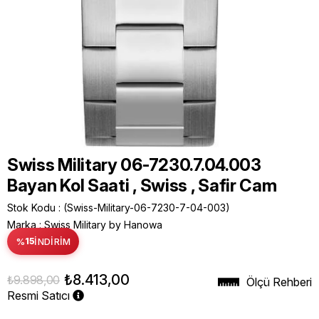
Swiss Military 06-7230.7.04.003
Bayan Kol Saati , Swiss , Safir Cam
Stok Kodu
(Swiss-Military-06-7230-7-04-003)
Marka
:
Swiss Military by Hanowa
%
15
İNDIRIM
₺8.413,00
₺9.898,00
Ölçü Rehberi
Resmi Satıcı