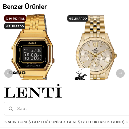
Benzer Ürünler
%30
İNDIRIM.
HIZLI KARGO
HIZLI KARGO
Casio LA680WGA-1BDF Kadın Kol Saati
Beverly Hills Polo Club BP3082C.110 Kadın Kol Saati
Casio-LA680WGA-1BDF
Beverly-Hılls-Polo-Club-
BP3082C-110
KADIN GÜNEŞ GÖZLÜĞÜ
UNISEX GÜNEŞ GÖZLÜK
ERKEK GÜNEŞ 
₺5.339,00
₺3.737,30