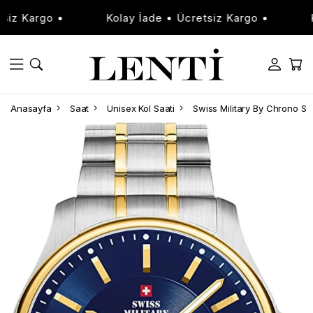
 Kargo •
Kolay İade • Ücretsiz Kargo •
Kol
Anasayfa
Saat
Unisex Kol Saati
Swiss Military By Chrono SM