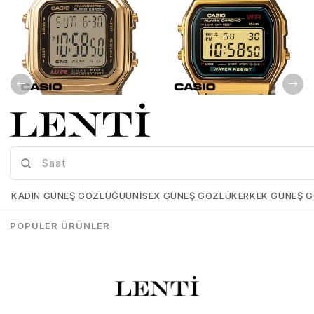
Casio A178WGA-1AVDF Unisex Kol Saati
Casio A159WGEA-1DF Unisex Kol Saati
Casio-A178WGA-1AVDF
Casio-A159WGEA-1DF
KADIN GÜNEŞ GÖZLÜĞÜ
UNISEX GÜNEŞ GÖZLÜK
ERKEK GÜNEŞ 
₺5.339,00
₺3.737,30
₺5.349,00
₺3.744,30
POPÜLER ÜRÜNLER
SEPETE EKLE
SEPETE EKLE