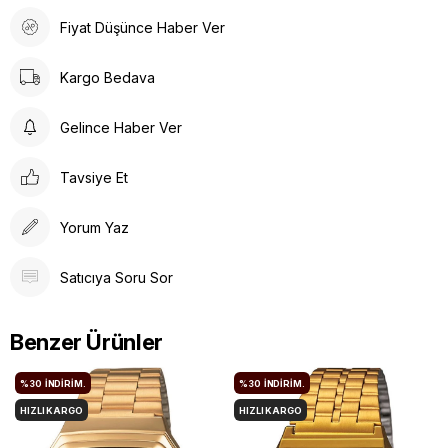
Fiyat Düşünce Haber Ver
Kargo Bedava
Gelince Haber Ver
Tavsiye Et
Yorum Yaz
Satıcıya Soru Sor
Benzer Ürünler
%30
İNDIRIM.
%30
İNDIRIM.
HIZLI KARGO
HIZLI KARGO