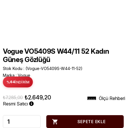
Vogue VO5409S W44/11 52 Kadın
Güneş Gözlüğü
Stok Kodu
(Vogue-VO5409S-W44-11-52)
Marka
:
Vogue
%
64
İNDIRIM
₺2.649,20
₺7.285,00
Ölçü Rehberi
Resmi Satıcı