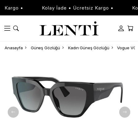
Kargo •
Kolay İade • Ücretsiz Kargo •
Kolay
Anasayfa
Güneş Gözlüğü
Kadın Güneş Gözlüğü
Vogue VO5