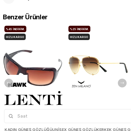
Benzer Ürünler
%45
İNDIRIM.
%25
İNDIRIM.
HIZLI KARGO
HIZLI KARGO
Hawk HW1044-02 66 Kadın Güneş Gözlüğü
Zen Mılano ZM524-02 61 Bayan Güneş Gözlüğü
Hawk-HW1044-02-66
Zen-Mılano-ZM524-02-61
KADIN GÜNEŞ GÖZLÜĞÜ
UNISEX GÜNEŞ GÖZLÜK
ERKEK GÜNEŞ 