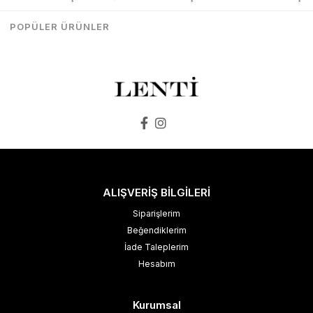
₺3.597,00
₺1.978,35
₺3.998,00
₺2.998,00
POPÜLER ÜRÜNLER
SEPETE EKLE
SEPETE EKLE
ALIŞVERİŞ BİLGİLERİ
Siparişlerim
Beğendiklerim
İade Taleplerim
Hesabım
Kurumsal