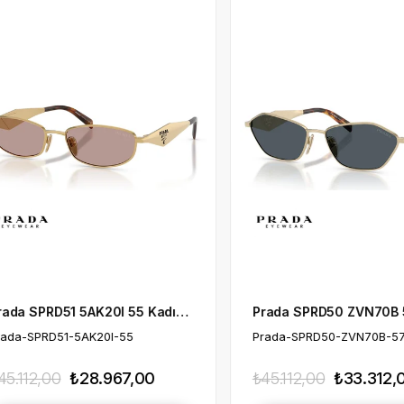
KADIN
KADIN
Prada SPRD50 ZVN70B 57 Kadın Güneş Gözlüğü
Prada-SPRD50-ZVN70B-57
Prada-SPRD53-23J-
₺45.112,00
₺33.312,00
₺45.112,00
₺15.