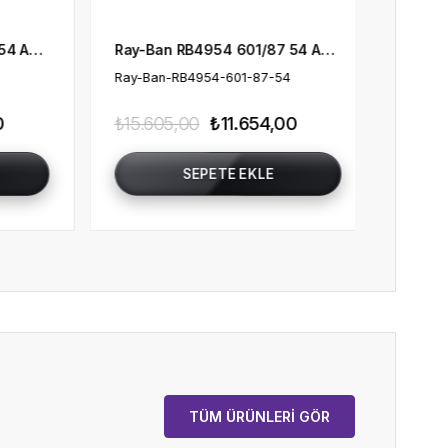
Ray-Ban RB4954 601/87 54 A$AP ROCKY Unisex Güneş Gözlüğü
Ray-Ban RB4954 601/69 54 A$AP ROCKY Unisex Güneş Gözlüğü
-54
Ray-Ban-RB4954-601-69-54
Ra
,00
₺15.605,00
₺11.654,00
₺1
E
SEPETE EKLE
TÜM ÜRÜNLERİ GÖR