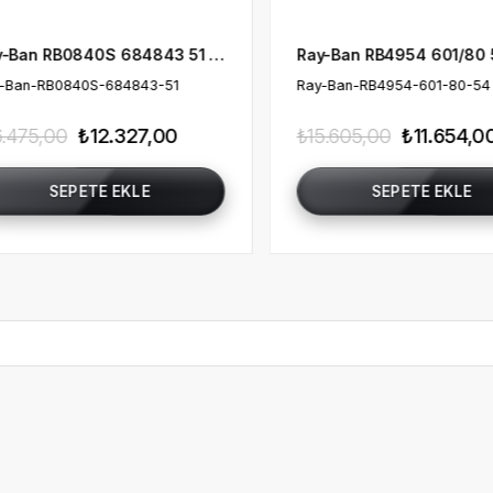
Ray-Ban RB4954 601/80 54 A$AP ROCKY Unisex Güneş Gözlüğü
Ray-Ban-RB4954-601-80-54
Ray-Ban-RB4954-601-87
₺15.605,00
₺11.654,00
₺15.605,00
₺11.654
SEPETE EKLE
SEPETE EKL