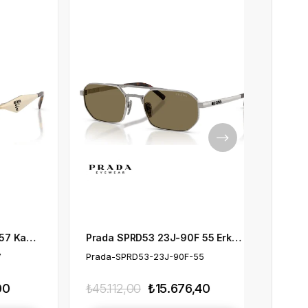
Prada SPRD53 23J-90F 55 Erkek Güneş Gözlüğü
Prada SPRD54 24J-90F 55 Erkek Güneş Gözlüğü
90F-55
Prada-SPRD54-24J-90F-55
676,40
₺45.112,00
₺33.313,00