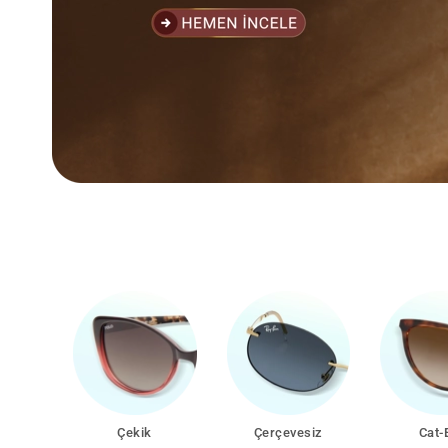
Çerçevesiz
Cat-Eye
Yuva