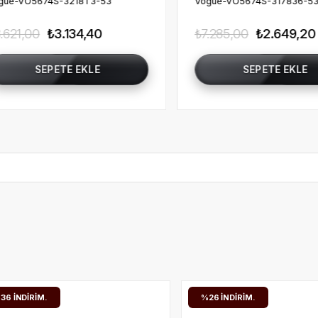
Vogue-VO5674S-317836-53
Vogue-VO5674S-W656
₺7.285,00
₺2.649,20
₺7.285,00
₺2.649
SEPETE EKLE
SEPETE EK
%26
İNDIRIM.
%65
İNDIRIM.