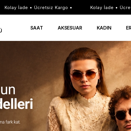
cretsiz Kargo •
Kolay İade • Ücretsiz Kargo •
SAAT
AKSESUAR
KADIN
E
Ü