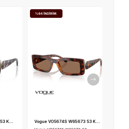
%64
İNDIRIM.
Vogue VO5674S W65673 53 Kadın Güneş Gözlüğü
Vogue VO5642SU 32408G 55 Kadın Güneş Gözlüğü