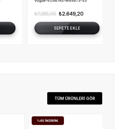
73-53
Vogue-VO5642SU-32408G-55
V
,20
₺6.616,00
₺2.406,00
₺
LE
SEPETE EKLE
TÜM ÜRÜNLERİ GÖR
%26
İNDIRIM.