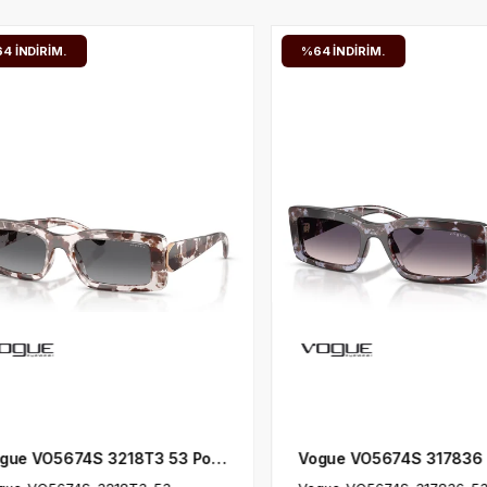
%64
İNDIRIM.
%64
İNDIRIM.
Vogue VO5674S 317836 53 Kadın Güneş Gözlüğü