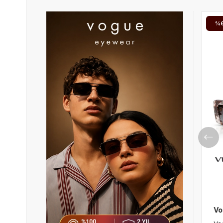
%64
İNDIRIM.
Vogue VO5553S 286413 54 Unisex Güneş Gözlüğü
Vogue VO5674S 3218T3 53 Polarize Kadın Güneş Gözlüğü