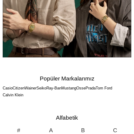
Popüler Markalarımız
Casio
Citizen
Wainer
Seiko
Ray-Ban
Mustang
Osse
Prada
Tom Ford
Calvin Klein
Alfabetik
#
A
B
C