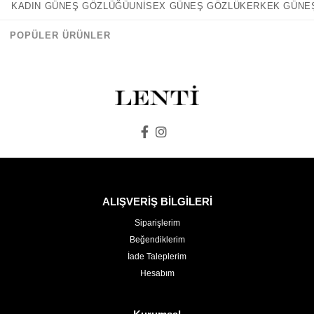
Hanowa
KADIN GÜNEŞ GÖZLÜĞÜ
UNISEX GÜNEŞ GÖZLÜK
ERKEK GÜNE
Z
POPÜLER ÜRÜNLER
Zen Milano
ALIŞVERİŞ BİLGİLERİ
Siparişlerim
Beğendiklerim
İade Taleplerim
Hesabım