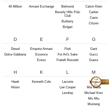
40 Million
Armani Exchange
Belmond
Calvin Klein
Beverly Hills Polo
Cartier
Club
Casio
Burberry
Citizen
Bvlgari
D
E
F
G
Diesel
Emporio Armani
Flott
Gant
Dolce Gabbana
Essence
For Art's Sake
Gucci
Exess
Fratelli Rossetti
Guess
H
K
L
M
Hawk
Kenneth Cole
Lacoste
Med
Hislon
Lee Cooper
Mia Maria
Lexdray
Michael Kors
Miu Miu
Mustang