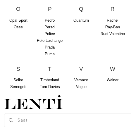
O
P
Q
R
Opal Sport
Pedro
Quantum
Rachel
Osse
Persol
Ray-Ban
Police
Rudi Valentino
Polo Exchange
Prada
Puma
S
T
V
W
Seiko
Timberland
Versace
Wainer
Serengeti
Tom Davies
Vogue
Silhouette
Tom Ford
Slazenger
Tomy Timy
Soleil
Stepper
Swing
Swiss Military By