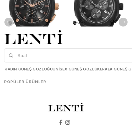
Wainer WA.10000-C Erkek Kol Saati , Swiss Made , Safir Cam
Wainer WA.10000-E Erkek Kol Saati , Swiss Made , Safir Cam
Wainer-WA-10000-C
Wainer-WA-10000-E
KADIN GÜNEŞ GÖZLÜĞÜ
UNISEX GÜNEŞ GÖZLÜK
ERKEK GÜNEŞ 
₺25.899,00
₺25.898,00
₺25.899,00
₺25.898,00
POPÜLER ÜRÜNLER
SEPETE EKLE
SEPETE EKLE