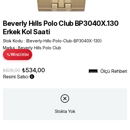
Beverly Hılls Polo Club BP3040X.130
Erkek Kol Saati
Stok Kodu
(Beverly-Hılls-Polo-Club-BP3040X-130)
Marka
:
Beverly Hills Polo Club
%
15
İNDIRIM
₺534,00
₺628,00
Ölçü Rehberi
Resmi Satıcı
Stokta Yok