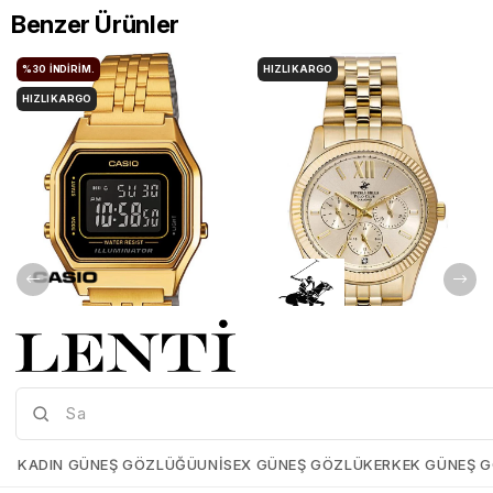
Benzer Ürünler
%30
İNDIRIM.
HIZLI KARGO
HIZLI KARGO
Casio LA680WGA-1BDF Kadın Kol Saati
Beverly Hills Polo Club BP3082C.110 Kadın Kol Saati
Casio-LA680WGA-1BDF
Beverly-Hılls-Polo-Club-
BP3082C-110
KADIN GÜNEŞ GÖZLÜĞÜ
UNISEX GÜNEŞ GÖZLÜK
ERKEK GÜNEŞ 
₺5.339,00
₺3.737,30