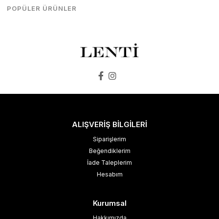
₺8.199,00
₺8.198,00
POPÜLER ÜRÜNLER
SEPETE EKLE
SEPETE EKLE
ALIŞVERİŞ BİLGİLERİ
Siparişlerim
Beğendiklerim
İade Taleplerim
Hesabım
Kurumsal
Hakkımızda