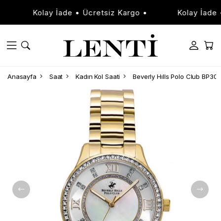
Kolay İade • Ücretsiz Kargo •
Kolay İade • Ü
Anasayfa
Saat
Kadın Kol Saati
Beverly Hılls Polo Club BP30