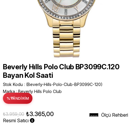
Beverly Hılls Polo Club BP3099C.120
Bayan Kol Saati
Stok Kodu
(Beverly-Hılls-Polo-Club-BP3099C-120)
Marka
:
Beverly Hills Polo Club
%
15
İNDIRIM
₺3.365,00
₺3.959,00
Ölçü Rehberi
Resmi Satıcı