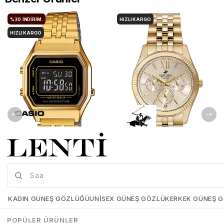
%30
İNDIRIM.
HIZLI KARGO
HIZLI KARGO
Casio LA680WGA-1BDF Kadın Kol Saati
Beverly Hills Polo Club BP3082C.110 Kadın Kol Saati
Casio-LA680WGA-1BDF
Beverly-Hılls-Polo-Club-
BP3082C-110
KADIN GÜNEŞ GÖZLÜĞÜ
UNISEX GÜNEŞ GÖZLÜK
ERKEK GÜNEŞ 
₺5.339,00
₺3.737,30
₺8.199,00
₺8.198,00
POPÜLER ÜRÜNLER