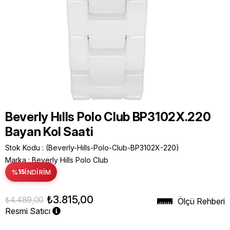
Beverly Hılls Polo Club BP3102X.220
Bayan Kol Saati
Stok Kodu
(Beverly-Hılls-Polo-Club-BP3102X-220)
Marka
:
Beverly Hills Polo Club
%
15
İNDIRIM
₺3.815,00
₺4.489,00
Ölçü Rehberi
Resmi Satıcı