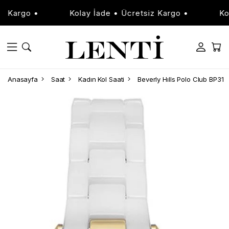
argo •
Kolay İade • Ücretsiz Kargo •
Kolay
Anasayfa
Saat
Kadın Kol Saati
Beverly Hılls Polo Club BP31