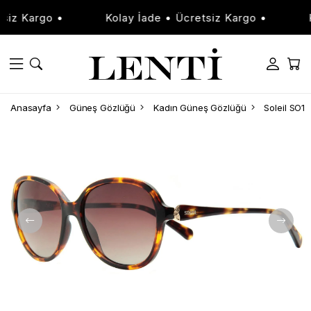
iz Kargo •
Kolay İade • Ücretsiz Kargo •
Ko
Anasayfa
Güneş Gözlüğü
Kadın Güneş Gözlüğü
Soleil SO1