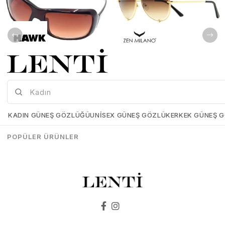
Hawk HW1044-02 66 Kadın Güneş Gözlüğü
Zen Mılano ZM524-02 61 Bayan Güneş Gözlüğü
Hawk-HW1044-02-66
Zen-Mılano-ZM524-02-61
KADIN GÜNEŞ GÖZLÜĞÜ
UNISEX GÜNEŞ GÖZLÜK
ERKEK GÜNEŞ 
₺3.597,00
₺1.978,35
₺3.998,00
₺2.998,00
POPÜLER ÜRÜNLER
SEPETE EKLE
SEPETE EKLE