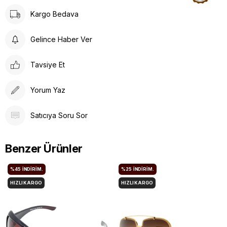
Kargo Bedava
Gelince Haber Ver
Tavsiye Et
Yorum Yaz
Satıcıya Soru Sor
Benzer Ürünler
%45
İNDIRIM.
%25
İNDIRIM.
HIZLI KARGO
HIZLI KARGO