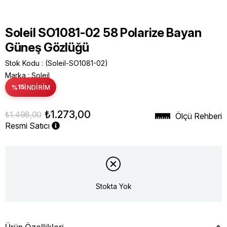
Soleil SO1081-02 58 Polarize Bayan
Güneş Gözlüğü
Stok Kodu
(Soleil-SO1081-02)
Marka
:
Soleil
%
15
İNDIRIM
₺1.273,00
₺1.498,00
Ölçü Rehberi
Resmi Satıcı
Stokta Yok
Ürün Özellikleri