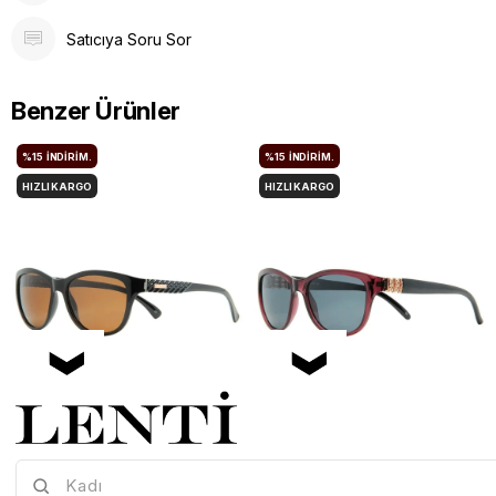
Satıcıya Soru Sor
Benzer Ürünler
%15
İNDIRIM.
%15
İNDIRIM.
HIZLI KARGO
HIZLI KARGO
Mia Maria OF127-C2 56 Polarize Bayan Güneş Gözlüğü
Mia Maria OF126-C3 56 Polarize Bayan Güneş Gözlüğü