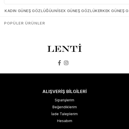
Mia-Maria-OF127-C2-56
Mia-Maria-OF126-C3-56
KADIN GÜNEŞ GÖZLÜĞÜ
UNISEX GÜNEŞ GÖZLÜK
ERKEK GÜNEŞ 
₺1.498,00
₺1.273,00
₺1.498,00
₺1.273,00
POPÜLER ÜRÜNLER
SEPETE EKLE
SEPETE EKLE
ALIŞVERİŞ BİLGİLERİ
Siparişlerim
Beğendiklerim
İade Taleplerim
Hesabım