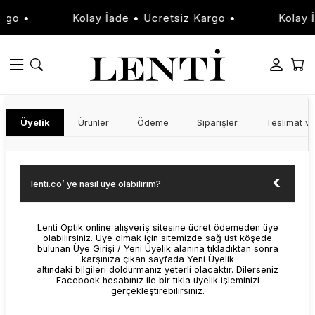
rgo •
Kolay İade • Ücretsiz Kargo •
Kolay İ
Üyelik
Ürünler
Ödeme
Siparişler
Teslimat ve
lenti.co’ ye nasıl üye olabilirim?
Lenti Optik online alışveriş sitesine ücret ödemeden üye
olabilirsiniz. Üye olmak için sitemizde sağ üst köşede
bulunan Üye Girişi / Yeni Üyelik alanına tıkladıktan sonra
karşınıza çıkan sayfada Yeni Üyelik
altındaki bilgileri doldurmanız yeterli olacaktır. Dilerseniz
Facebook hesabınız ile bir tıkla üyelik işleminizi
gerçekleştirebilirsiniz.