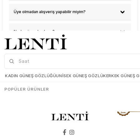
Üye olmadan alışveriş yapabilir miyim?
Neden üye olmalıyım?
Üyelik bilgilerimi nasıl değiştirebilirim?
Üyelik bilgilerimi güncel tutmalı mıyım?
KADIN GÜNEŞ GÖZLÜĞÜ
UNISEX GÜNEŞ GÖZLÜK
ERKEK GÜNEŞ 
POPÜLER ÜRÜNLER
Şifremi unuttum. Ne yapmalıyım?