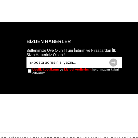
BİZDEN HABERLER
Bültenimize Üye Olun ! Tüm İndirim ve Fırsatlardan İlk
Sizin Haberiniz Olsun !
Üyelik koşullarını
ve
kişisel verilerimin
korunmasını kabul
ediyorum.