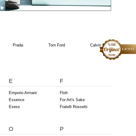
Prada
Tom Ford
Calvin Klein
E
F
Emporio Armani
Flott
Essence
For Art's Sake
Exess
Fratelli Rossetti
O
P