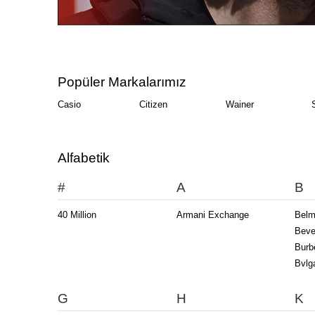
Popüler Markalarımız
Casio
Citizen
Wainer
Alfabetik
#
A
B
40 Million
Armani Exchange
Bel
Bever
Burb
Bvlga
G
H
K