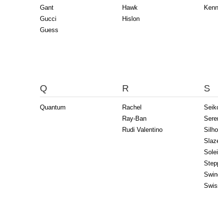
Gant
Hawk
Kenn
Gucci
Hislon
Guess
Q
R
S
Quantum
Rachel
Seik
Ray-Ban
Sere
Rudi Valentino
Silho
Slaz
Solei
Step
Swin
Swis