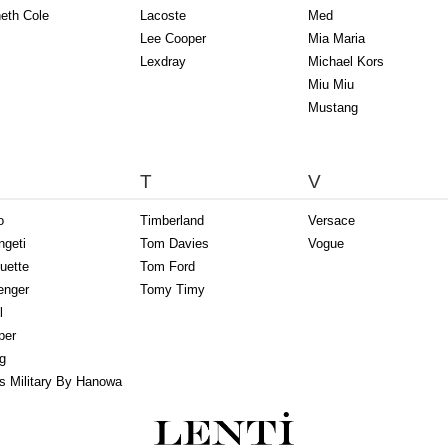
eth Cole
Lacoste
Med
Lee Cooper
Mia Maria
Lexdray
Michael Kors
Miu Miu
Mustang
T
V
o
Timberland
Versace
ngeti
Tom Davies
Vogue
uette
Tom Ford
enger
Tomy Timy
l
per
g
s Military By Hanowa