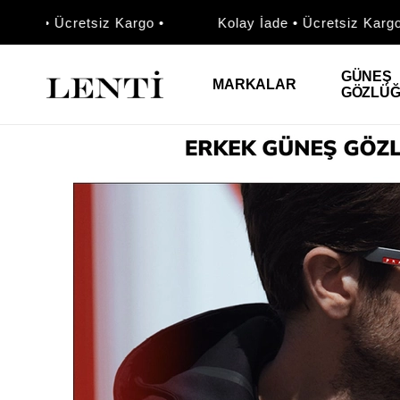
ade • Ücretsiz Kargo •
Kolay İade • Ücretsiz Kargo •
GÜNEŞ
MARKALAR
GÖZLÜ