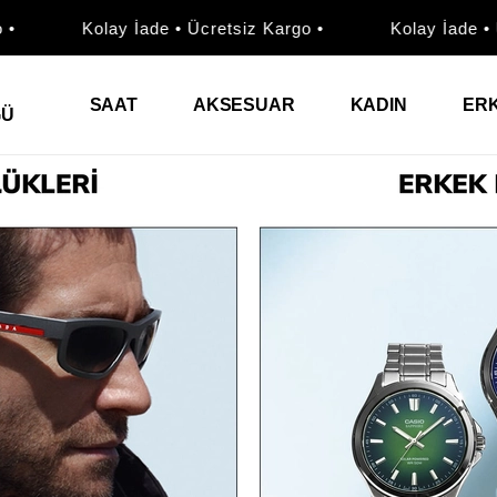
Kolay İade • Ücretsiz Kargo •
Kolay İade • Üc
SAAT
AKSESUAR
KADIN
ER
ĞÜ