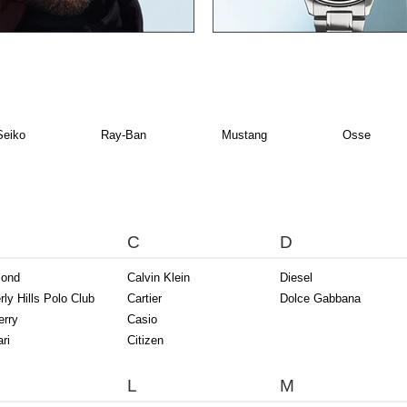
Seiko
Ray-Ban
Mustang
Osse
C
D
mond
Calvin Klein
Diesel
ly Hills Polo Club
Cartier
Dolce Gabbana
erry
Casio
ri
Citizen
L
M