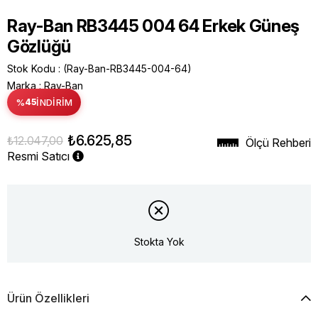
Ray-Ban RB3445 004 64 Erkek Güneş
Gözlüğü
Stok Kodu
(Ray-Ban-RB3445-004-64)
Marka
:
Ray-Ban
%
45
İNDIRIM
₺6.625,85
₺12.047,00
Ölçü Rehberi
Resmi Satıcı
Stokta Yok
Ürün Özellikleri