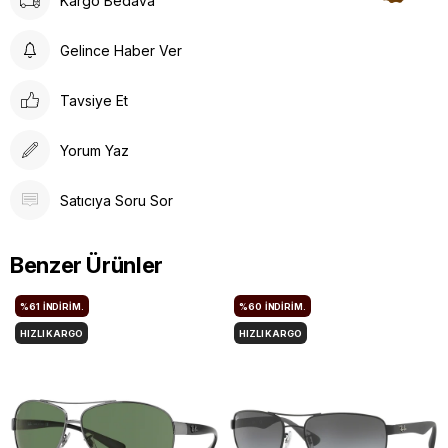
Kargo Bedava
Gelince Haber Ver
Tavsiye Et
Yorum Yaz
Satıcıya Soru Sor
Benzer Ürünler
%61
İNDIRIM.
%60
İNDIRIM.
HIZLI KARGO
HIZLI KARGO