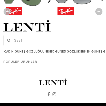
Ray-Ban RB3386 004/71 63 Unisex Güneş Gözlüğü
Ray-Ban RB3445 006/11 61 Erkek Güneş Gözlüğü
Ray-Ban-RB3386-004/71-63
Ray-Ban-RB3445-006/11-61
KADIN GÜNEŞ GÖZLÜĞÜ
UNISEX GÜNEŞ GÖZLÜK
ERKEK GÜNEŞ 
₺14.733,00
₺5.813,10
₺14.611,00
₺5.777,10
POPÜLER ÜRÜNLER
SEPETE EKLE
SEPETE EKLE