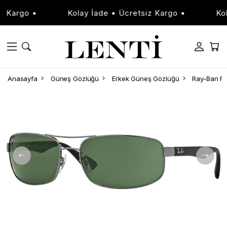
 Kargo •
Kolay İade • Ücretsiz Kargo •
Kola
Anasayfa
Güneş Gözlüğü
Erkek Güneş Gözlüğü
Ray-Ban R