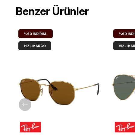
Benzer Ürünler
%60
İNDIRIM.
%60
İNDI
HIZLI KARGO
HIZLI KA