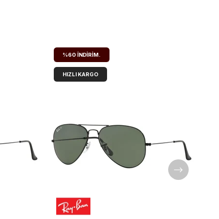
%60
İNDIRIM.
HIZLI KARGO