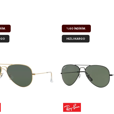
RIM.
%60
İNDIRIM.
RGO
HIZLI KARGO