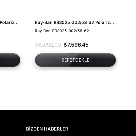
Ray-Ban RB3025 002/58 58 Polarize Unisex Güneş Gözlüğü
Ray-Ban RB3025 002/58 62 Polarize Unisex Güneş Gözlüğü
Ray-Ban-RB3025-002/58-62
Ra
₺19.092,00
₺7.596,45
₺1
SEPETE EKLE
BİZDEN HABERLER