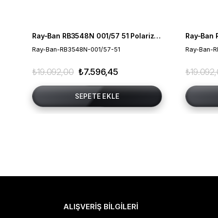
Ray-Ban RB3548N 001/57 51 Polarize Unisex Güneş Gözlüğü
Ray-Ban-RB3548N-001/57-51
Ray-Ban-R
₺19.092,00
₺7.596,45
₺19.092
SEPETE EKLE
ALIŞVERİŞ BİLGİLERİ