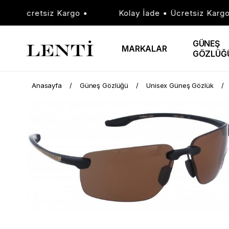
 • Ücretsiz Kargo •
Kolay İade • Ücretsiz Kargo •
GÜNEŞ
MARKALAR
GÖZLÜĞ
Anasayfa
Güneş Gözlüğü
Unisex Güneş Gözlük