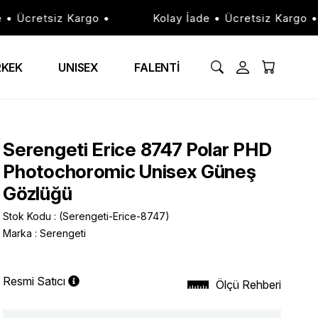
 Ücretsiz Kargo •
Kolay İade • Ücretsiz Kargo •
RKEK
UNISEX
FALENTİ
Serengeti Erice 8747 Polar PHD
Photochoromic Unisex Güneş
Gözlüğü
Stok Kodu
(Serengeti-Erice-8747)
Marka
:
Serengeti
Resmi Satıcı
Ölçü Rehberi