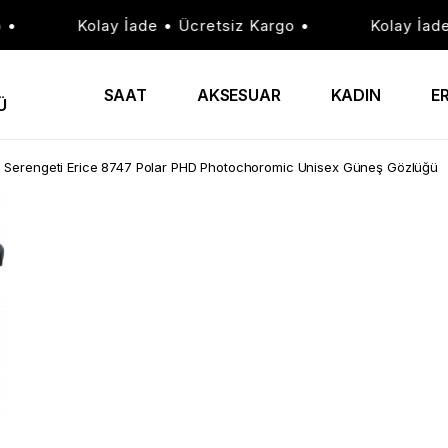
Kolay İade • Ücretsiz Kargo •
Kolay İade •
SAAT
AKSESUAR
KADIN
E
Ü
Serengeti Erice 8747 Polar PHD Photochoromic Unisex Güneş Gözlüğü