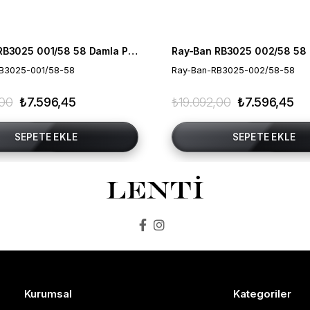
Ray-Ban RB3025 001/58 58 Damla Polarize Unisex Güneş Gözlüğü
B3025-001/58-58
Ray-Ban-RB3025-002/58-58
,00
₺7.596,45
₺19.092,00
₺7.596,45
SEPETE EKLE
SEPETE EKLE
Kurumsal
Kategoriler